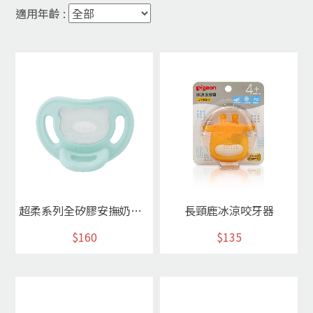
適用年齡 :
超柔系列全矽膠安撫奶嘴L(海鹽藍)
長頸鹿冰涼咬牙器
$160
$135