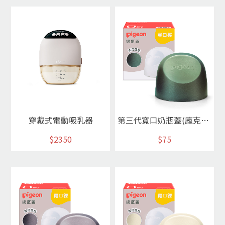
穿戴式電動吸乳器
第三代寬口奶瓶蓋(龐克綠)
$2350
$75