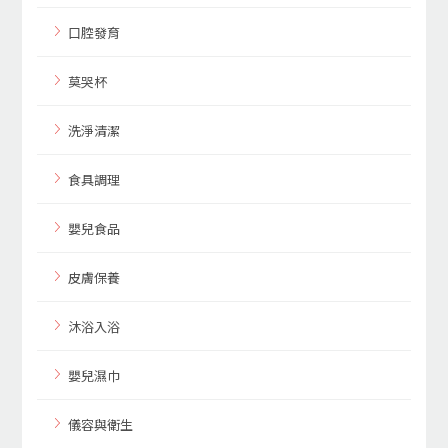
口腔發育
莫哭杯
洗淨清潔
食具調理
嬰兒食品
皮膚保養
沐浴入浴
嬰兒濕巾
儀容與衛生