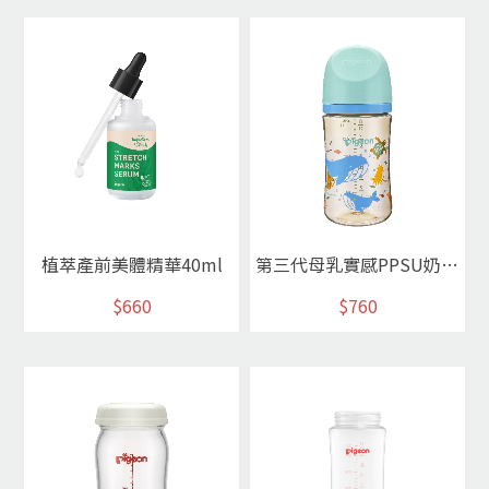
植萃產前美體精華40ml
第三代母乳實感PPSU奶瓶240ml/鯨魚遨遊
$660
$760