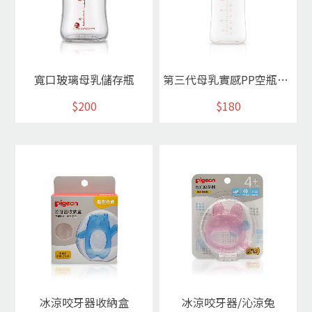
寬口玻璃母乳儲存瓶
第三代母乳實感PP空瓶330ml / 素色瓶
$200
$180
冰涼咬牙器收納盒
冰涼咬牙器/沁涼兔