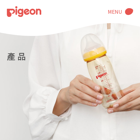
MENU
產 品