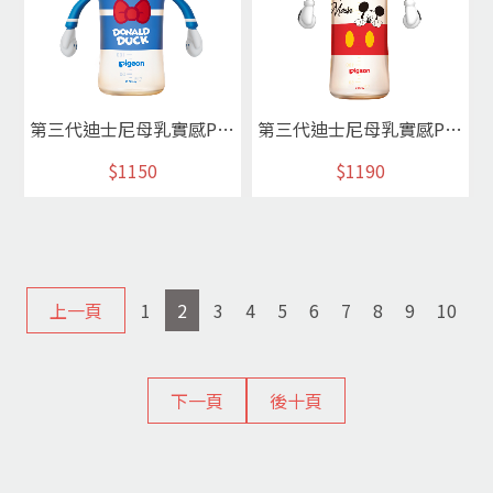
第三代迪士尼母乳實感PPSU奶瓶240ml(唐老鴨)
第三代迪士尼母乳實感PPSU奶瓶330ml(經典米奇)
$1150
$1190
上一頁
1
2
3
4
5
6
7
8
9
10
下一頁
後十頁