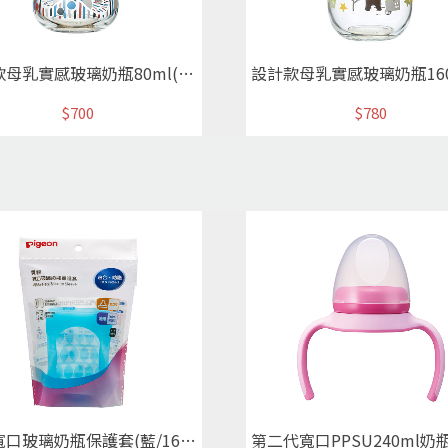
設計款母乳實感玻璃奶瓶80ml(刺蝟/紅)
$700
$780
貝親寬口玻璃奶瓶保護套(藍/160ml)