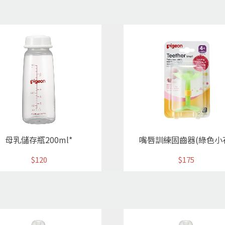
母乳儲存瓶200ml*
嘴唇訓練固齒器(綠色小
$120
$175