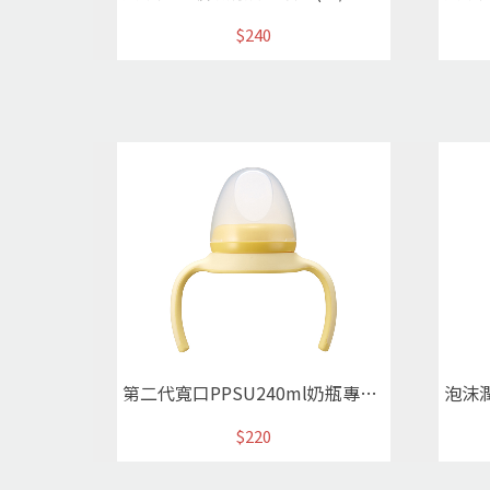
$240
第二代寬口PPSU240ml奶瓶專用握把栓蓋組(黃)
泡沫
$220