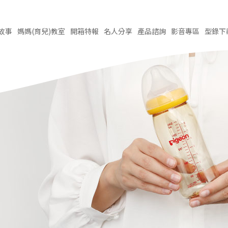
故事
媽媽(育兒)
教室
開箱
特報
名人
分享
產品
諮詢
影音
專區
型錄
下