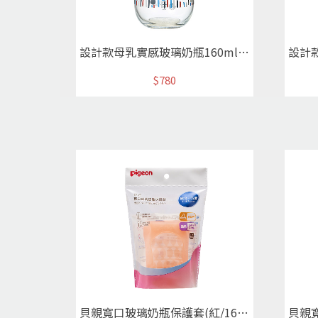
設計款母乳實感玻璃奶瓶160ml(刺蝟/紅)
$780
貝親寬口玻璃奶瓶保護套(紅/160ml)