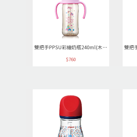
雙把手PPSU彩繪奶瓶240ml(木馬城堡)
$760