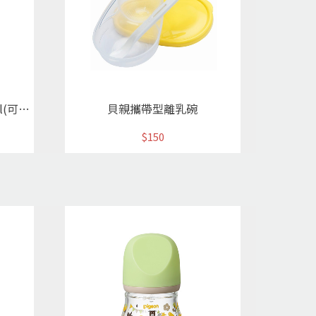
雙把手PPSU彩繪奶瓶240ml(可愛動物)
貝親攜帶型離乳碗
$150