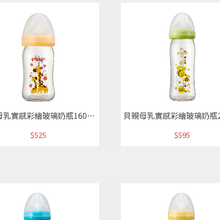
貝親母乳實感彩繪玻璃奶瓶160ml(長頸鹿)
$525
$595