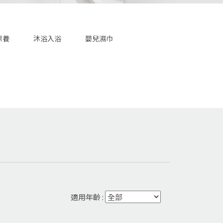
保養
沐浴入浴
嬰兒濕巾
適用年齡 :