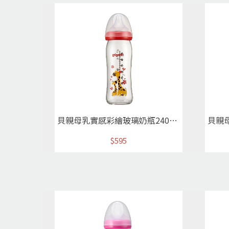
貝親母乳實感彩繪玻璃奶瓶240ml(長頸鹿)
$595