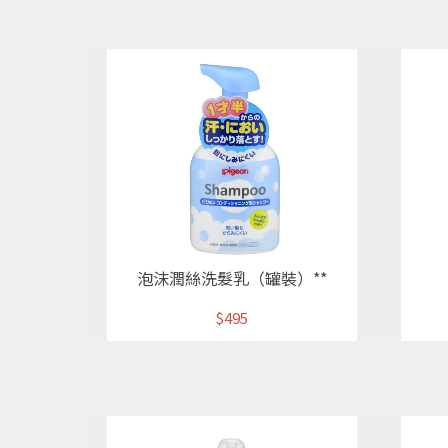
泡沫潤絲洗髮乳（罐裝）**
$495