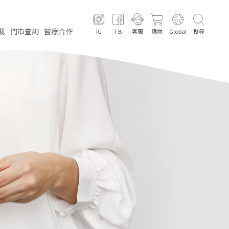
載
門市
查詢
醫療
合作
IG
FB
客服
購物
Global
搜尋