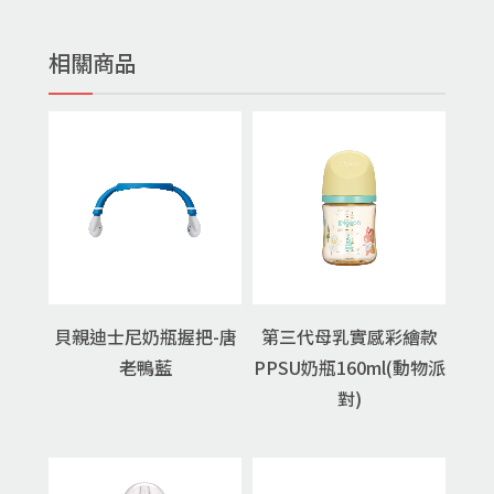
相關商品
貝親迪士尼奶瓶握把-唐
第三代母乳實感彩繪款
老鴨藍
PPSU奶瓶160ml(動物派
對)