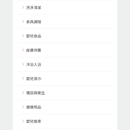
洗淨清潔
食具調理
嬰兒食品
皮膚保養
沐浴入浴
嬰兒濕巾
儀容與衛生
健康用品
嬰兒推車