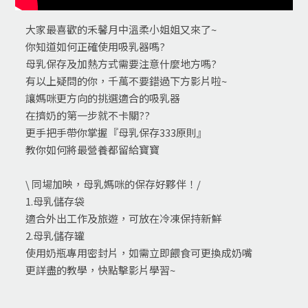
大家最喜歡的禾馨月中溫柔小姐姐又來了~
你知道如何正確使用吸乳器嗎?
母乳保存及加熱方式需要注意什麼地方嗎?
有以上疑問的你，千萬不要錯過下方影片啦~
讓媽咪更方向的挑選適合的吸乳器
在擠奶的第一步就不卡關??
更手把手帶你掌握『母乳保存333原則』
教你如何將最營養都留給寶寶
\ 同場加映，母乳媽咪的保存好夥伴！/
1.母乳儲存袋
適合外出工作及旅遊，可放在冷凍保持新鮮
2.母乳儲存罐
使用奶瓶專用密封片，如需立即餵食可更換成奶嘴
更詳盡的教學，快點擊影片學習~