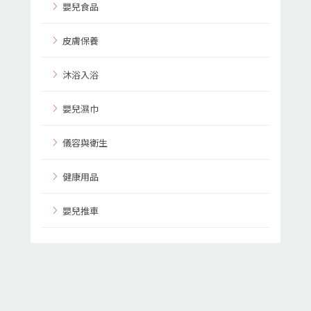
嬰兒食品
皮膚保養
沐浴入浴
嬰兒濕巾
儀容與衛生
健康用品
嬰兒推車