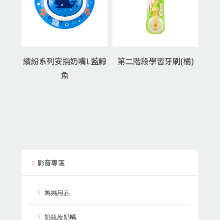
繽紛系列安撫奶嘴L藍鯨
第二階段學習牙刷(橘)
魚
影音專區
媽媽用品
奶瓶及奶嘴