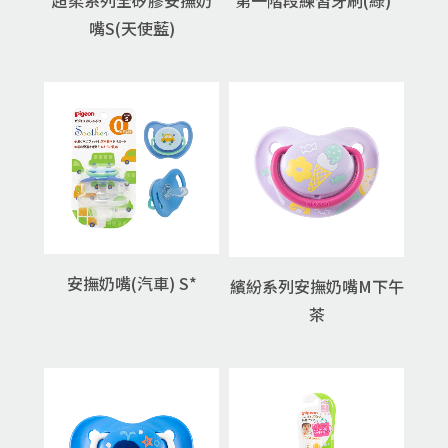
超柔系列全矽膠安撫奶
第一階段練習牙刷(綠)*
嘴S(天使藍)
安撫奶嘴(汽車) S*
繽紛系列安撫奶嘴M下午
茶