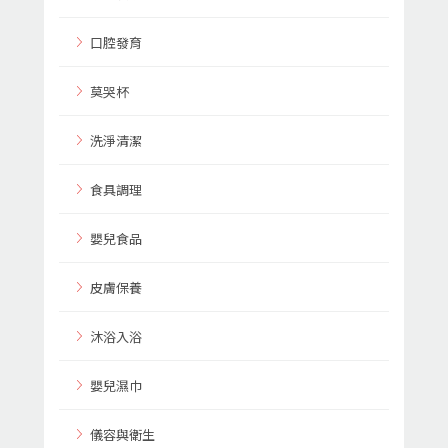
口腔發育
莫哭杯
洗淨清潔
食具調理
嬰兒食品
皮膚保養
沐浴入浴
嬰兒濕巾
儀容與衛生