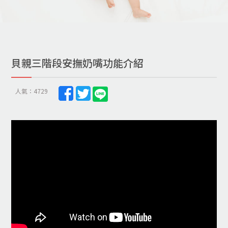
貝親三階段安撫奶嘴功能介紹
人氣：4729