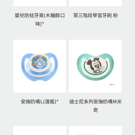
嬰兒防蛀牙膏(木糖醇口
第三階段學習牙刷 粉
味)*
安撫奶嘴L(潛艇)*
迪士尼系列安撫奶嘴M米
奇