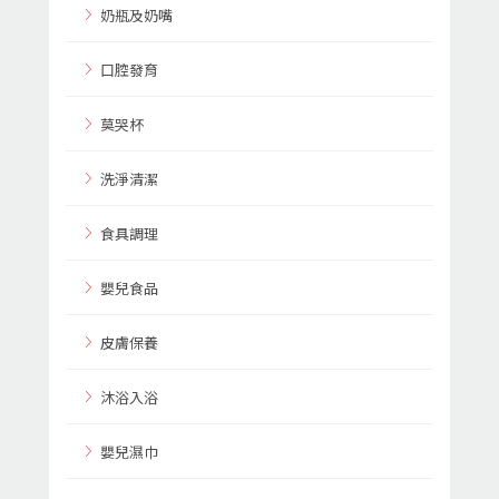
奶瓶及奶嘴
口腔發育
莫哭杯
洗淨清潔
食具調理
嬰兒食品
皮膚保養
沐浴入浴
嬰兒濕巾