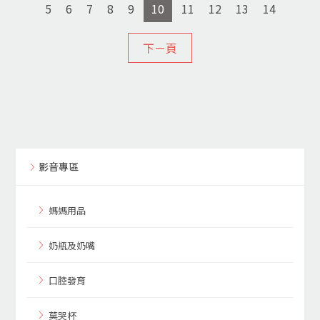
5
6
7
8
9
10
11
12
13
14
下ㄧ頁
影音專區
媽媽用品
奶瓶及奶嘴
口腔發育
莫哭杯