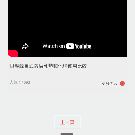
貝親蜂巢式防溢乳墊和他牌使用比較
人氣：4692
更多內容
上ㄧ頁