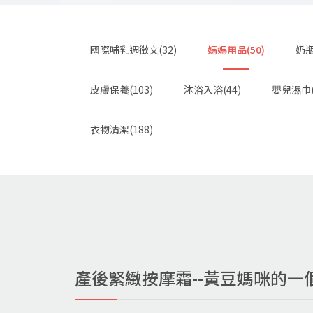
國際哺乳週徵文(32)
媽媽用品(50)
奶瓶
皮膚保養(103)
沐浴入浴(44)
嬰兒濕巾(
衣物清潔(188)
產後緊緻按摩霜--黃豆媽咪的一