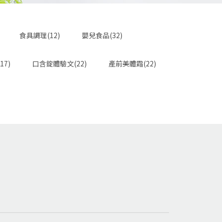
食具調理(12)
嬰兒食品(32)
17)
口含錠體驗文(22)
產前美體霜(22)