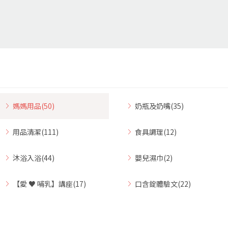
媽媽用品(50)
奶瓶及奶嘴(35)
用品清潔(111)
食具調理(12)
沐浴入浴(44)
嬰兒濕巾(2)
【愛 ♥ 哺乳】講座(17)
口含錠體驗文(22)