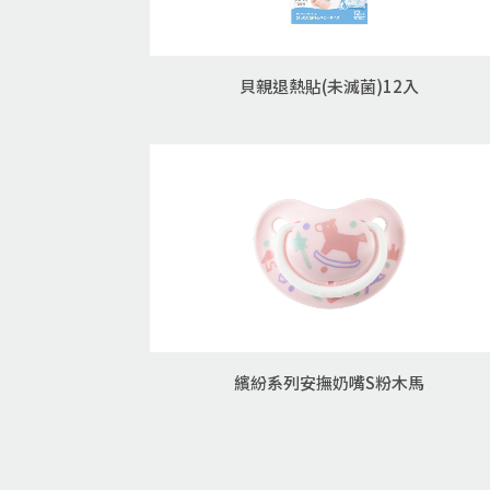
貝親退熱貼(未滅菌)12入
繽紛系列安撫奶嘴S粉木馬