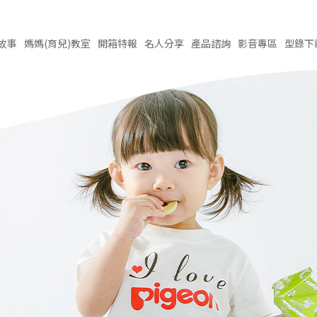
故事
媽媽(育兒)
教室
開箱
特報
名人
分享
產品
諮詢
影音
專區
型錄
下