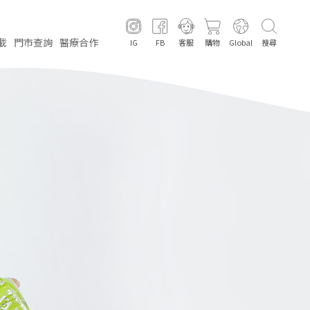
載
門市
查詢
醫療
合作
IG
FB
客服
購物
Global
搜尋