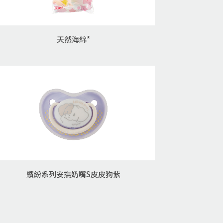
天然海綿*
繽紛系列安撫奶嘴S皮皮狗紫