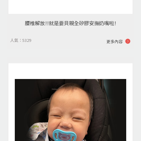
腰椎解放!!就是要貝親全矽膠安撫奶嘴啦!
人氣：5329
更多內容