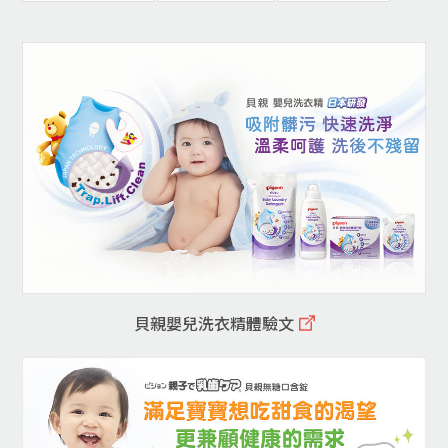
貝親嬰兒洗衣精體驗文