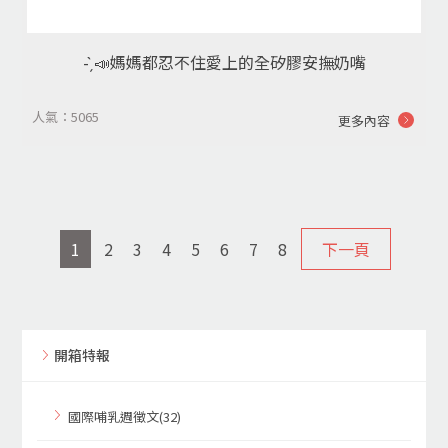
- ̗̀📣媽媽都忍不住愛上的全矽膠安撫奶嘴
人氣：5065
更多內容
1
2
3
4
5
6
7
8
下一頁
開箱特報
國際哺乳週徵文(32)