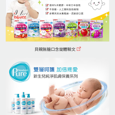
貝親無糖口含錠體驗文