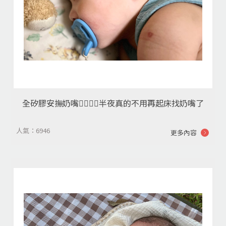
全矽膠安撫奶嘴👍🏼👍🏼半夜真的不用再起床找奶嘴了
人氣：6946
更多內容