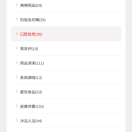
媽媽用品(50)
奶瓶及奶嘴(35)
口腔發育(95)
莫哭杯(10)
用品清潔(111)
食具調理(12)
嬰兒食品(32)
皮膚保養(103)
沐浴入浴(44)