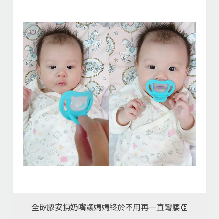
全矽膠安撫奶嘴讓媽媽終於不用再一直彎腰👏