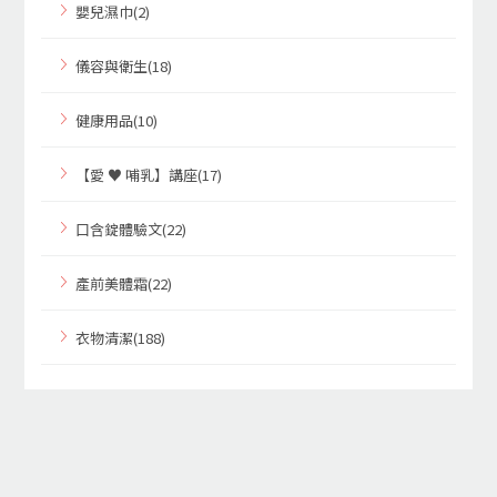
嬰兒濕巾(2)
儀容與衛生(18)
健康用品(10)
【愛 ♥ 哺乳】講座(17)
口含錠體驗文(22)
產前美體霜(22)
衣物清潔(188)