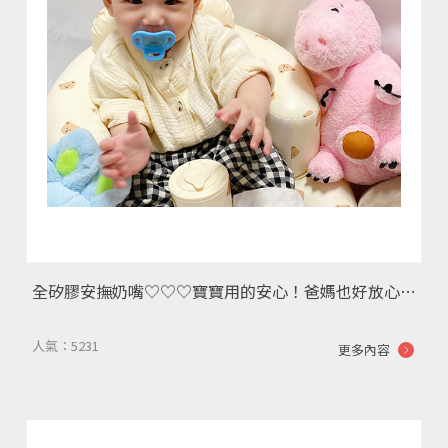
全矽膠安撫奶嘴♡︎♡︎♡︎寶寶用的安心！爸媽也好放心！₍₍٩( ᐛ )۶₎₎♪
人氣：5231
更多內容