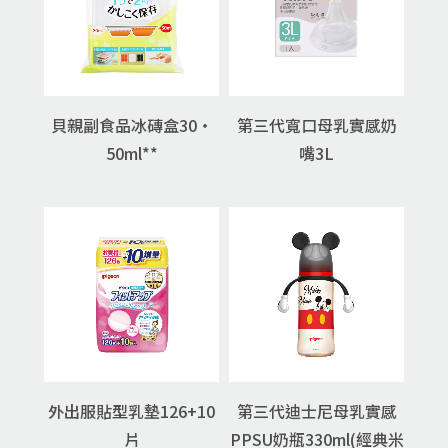
貝親副食品冰磚盒30・
第三代寬口母乳實感奶
50ml**
嘴3L
外出服貼型乳墊126+10
第三代迪士尼母乳實感
片
PPSU奶瓶330ml(經典米