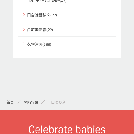
【愛 ♥ 哺乳】講座(17)
口含錠體驗文(22)
產前美體霜(22)
衣物清潔(188)
首頁
開箱特報
> 口腔發育