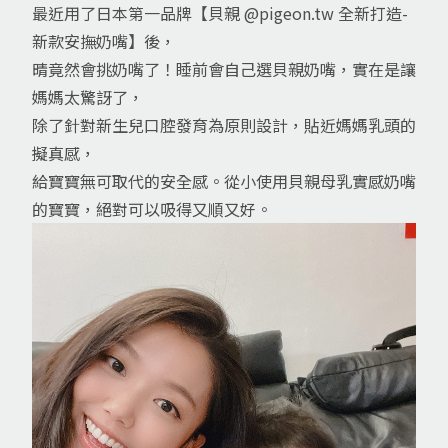
最近用了日本第一品牌【貝親
@pigeon.tw
全新打造-
新款安撫奶嘴】後，
晴竟然會挑奶嘴了！睡前會自己選貝親奶嘴，實在是讓
媽媽太驚訝了，
除了針對新生兒口腔發育為原則設計，貼近媽媽乳頭的
擬真感，
給寶寶無可取代的安全感。從小使用貝親母乳實感奶嘴
的寶寶，絕對可以吸得又順又好。