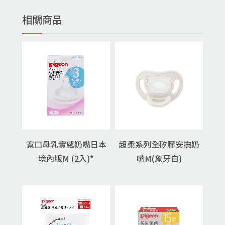
相關商品
寬口母乳實感奶嘴日本
超柔系列全矽膠安撫奶
境內版M (2入)*
嘴M(象牙白)