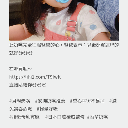
此奶嘴完全征服爸爸的心，爸爸表示：以後都買這牌的
就好😏😏😏
在哪買呢～
https://lihi1.com/T9IwK
直接貼給你😏😏😏
#貝親奶嘴
#安撫奶嘴推薦
#重心平衡不易掉
#避
免誤吞危險
#輕量好吸
#接近母乳實感
#日本口腔權威監修
#香草奶嘴