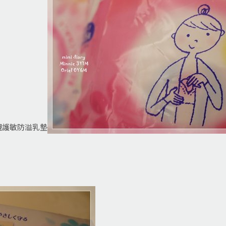
親護敏防溢乳墊