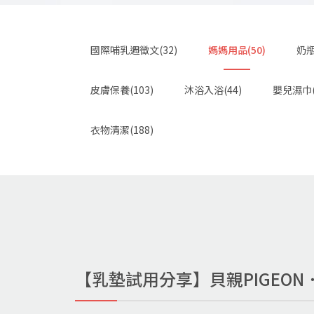
國際哺乳週徵文(32)
媽媽用品(50)
奶瓶
皮膚保養(103)
沐浴入浴(44)
嬰兒濕巾(
衣物清潔(188)
【乳墊試用分享】貝親PIGEO