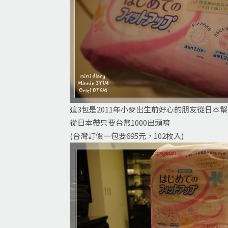
這3包是2011年小麥出生前好心的朋友從日本
從日本帶只要台幣1000出頭唷
(台灣訂價一包要695元，102枚入)