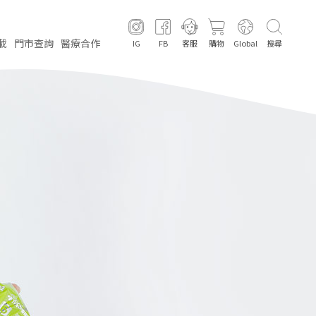
載
門市
查詢
醫療
合作
IG
FB
客服
購物
Global
搜尋