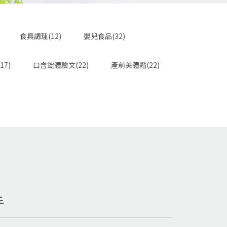
食具調理(12)
嬰兒食品(32)
17)
口含錠體驗文(22)
產前美體霜(22)
手