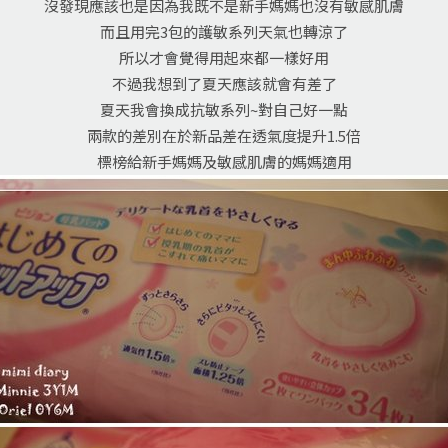
沒發現應該也是因為我既不是新手媽媽也沒有敏感肌膚
而且用完3包的護敏系列天氣也轉涼了
所以才會覺得用起來都一樣好用
不過我想到了夏天應該就會有差了
夏天我會換成抗敏系列~對自己好一點
兩款的差別在於新品差在透氣度提升1.5倍
標榜給新手媽媽及敏感肌膚的媽媽適用