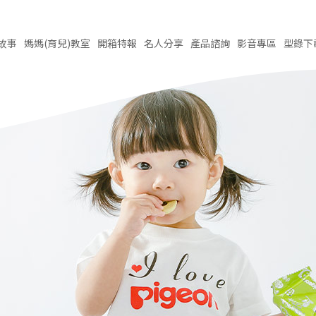
故事
媽媽(育兒)
教室
開箱
特報
名人
分享
產品
諮詢
影音
專區
型錄
下