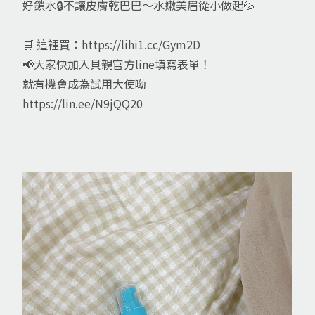
好鎖水🔒不讓皮膚乾巴巴～水嫩美眉從小做起💦
🛒 這裡買：https://lihi1.cc/Gym2D
📢大家快加入貝親官方line填寫表單！
就有機會成為試用大使呦
https://lin.ee/N9jQQ20