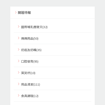
開箱特報
國際哺乳週徵文(32)
媽媽用品(50)
奶瓶及奶嘴(35)
口腔發育(95)
莫哭杯(10)
用品清潔(111)
食具調理(12)