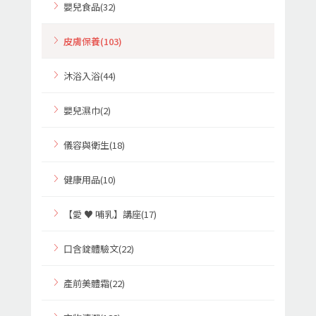
嬰兒食品(32)
皮膚保養(103)
沐浴入浴(44)
嬰兒濕巾(2)
儀容與衛生(18)
健康用品(10)
【愛 ♥ 哺乳】講座(17)
口含錠體驗文(22)
產前美體霜(22)