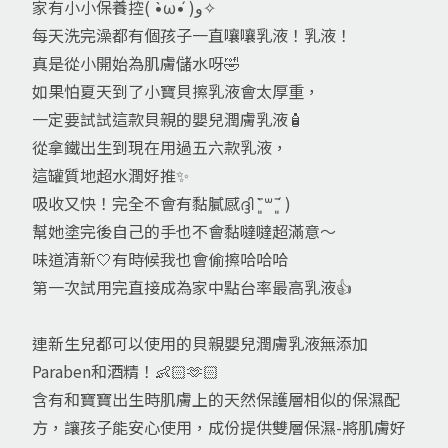
家有小小保養控( •̀ω•́ )و✧
每天洗完澡都有個孩子一直嚷嚷乳液！乳液！
真是從小開始為肌膚儲水呀🤣
如果怕夏天到了小寶貝擦乳液會太厚重，
一定要試試這款貝親的嬰兒潤膚乳液🧴
從拿鐵出生到現在用過五六款乳液，
這罐質地超水潤好推✨
吸收又快！完全不會有黏膩感ദ്ദി ˉ͈̀꒳ˉ͈́ )
幫她塗完後自己的手也不會黏噠噠超滿意～
味道清新🤍有時候我也會偷擦哈哈哈
第一次試用完直接成為家中點台率最高乳液👍
連新生兒都可以使用的貝親嬰兒潤膚乳液無添加
Paraben和酒精！👶🏻🫶🏻
含有和寶寶出生時肌膚上的天然保護層相似的保濕配
方，讓孩子能安心使用，成份提供雙層保濕-將肌膚好