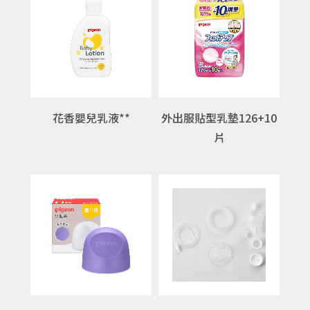
花香嬰兒乳液**
外出服貼型乳墊126+10
片