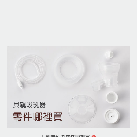
貝親吸乳器零件哪裡買