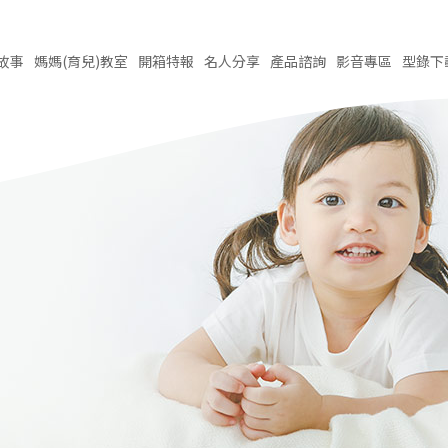
故事
媽媽(育兒)
教室
開箱
特報
名人
分享
產品
諮詢
影音
專區
型錄
下