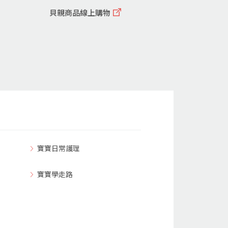
貝親商品線上購物
寶寶日常護理
寶寶學走路