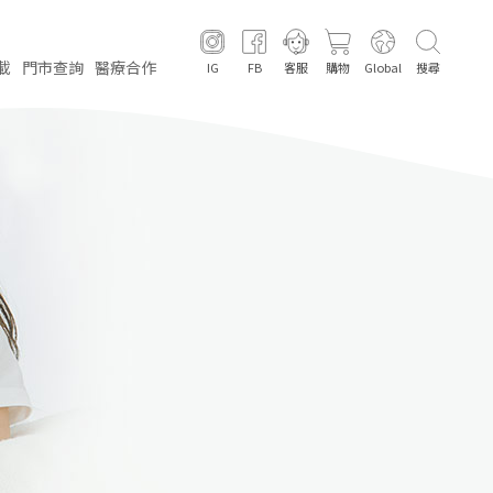
載
門市
查詢
醫療
合作
IG
FB
客服
購物
Global
搜尋