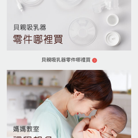
貝親吸乳器零件哪裡買