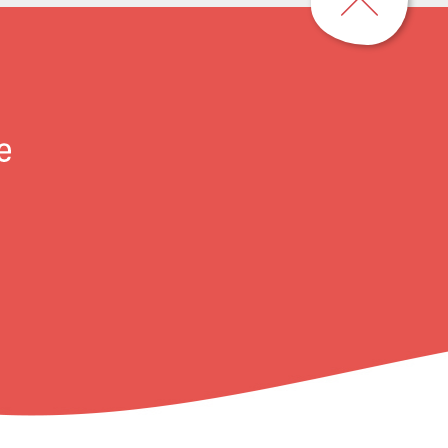
到
頁
首