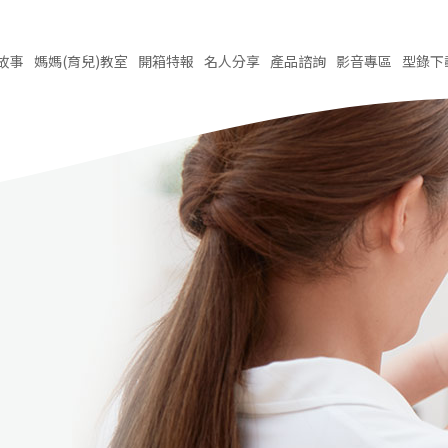
故事
媽媽(育兒)
教室
開箱
特報
名人
分享
產品
諮詢
影音
專區
型錄
下