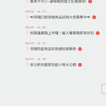
餐桌不可少~最吸睛的迪士尼寶寶筷!
2020.04.16
人氣：1773
📢貝親口腔保健商品試用大使募集中📢
2020.04.08
人氣：1853
桃葉護膚霜上市囉！輸入優惠碼即享折扣
2020.03.30
人氣：1911
貝親防疫商品到貨通知意願表
2020.03.23
人氣：2368
安以軒的居家防疫小物大公開