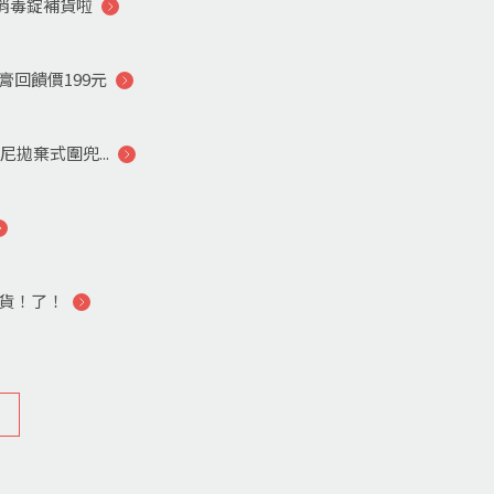
的消毒錠補貨啦
回饋價199元
尼拋棄式圍兜...
！貨！了！