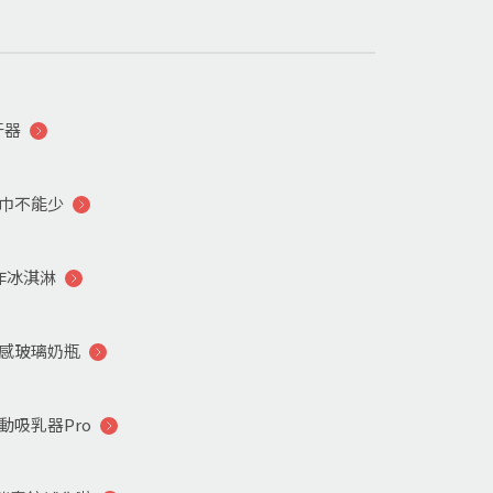
牙器
巾不能少
作冰淇淋
感玻璃奶瓶
吸乳器Pro