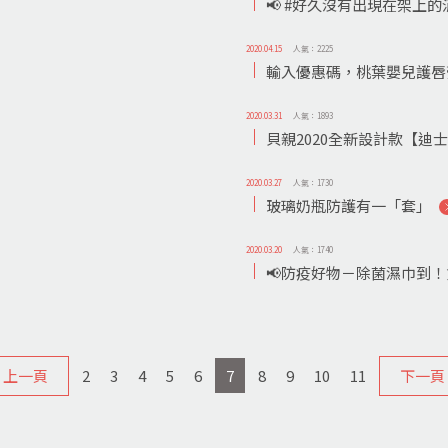
📢 #好久沒有出現在架上
2020.04.15
人氣：2225
輸入優惠碼，桃葉嬰兒護唇膏
2020.03.31
人氣：1893
貝親2020全新設計款【迪士
2020.03.27
人氣：1730
玻璃奶瓶防護有一「套」
2020.03.20
人氣：1740
📢防疫好物－除菌濕巾到
上一頁
2
3
4
5
6
7
8
9
10
11
下一頁