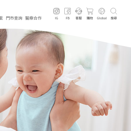
載
門市
查詢
醫療
合作
IG
FB
客服
購物
Global
搜尋