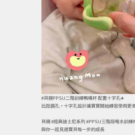
#貝親PPSU二階訓練鴨嘴杯 配置十字孔➕
比起圓孔，十字孔設計讓寶寶開始練習使用更
貝親 #經典迪士尼系列 #PPSU三階段喝水訓練
與你一起見證寶貝每一步的成長