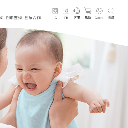
載
門市
查詢
醫療
合作
IG
FB
客服
購物
Global
搜尋