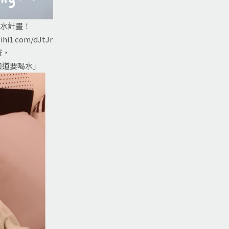
喝水計畫！
lihi1.com/dJtJr
竅，
知道要喝水」