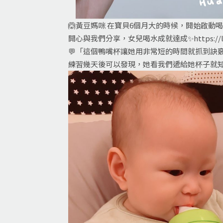
🙆黃豆媽咪 在寶貝6個月大的時候，開始啟動
開心與我們分享，女兒喝水成就達成✨
https://
💬「這個鴨嘴杯讓她用非常短的時間就抓到訣
練習幾天後可以發現，她看我們遞給她杯子就