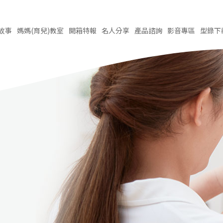
故事
媽媽(育兒)
教室
開箱
特報
名人
分享
產品
諮詢
影音
專區
型錄
下