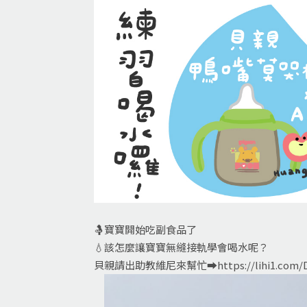
🤱寶寶開始吃副食品了
💧該怎麼讓寶寶無縫接軌學會喝水呢？
貝親請出助教維尼來幫忙➡
https://lihi1.com