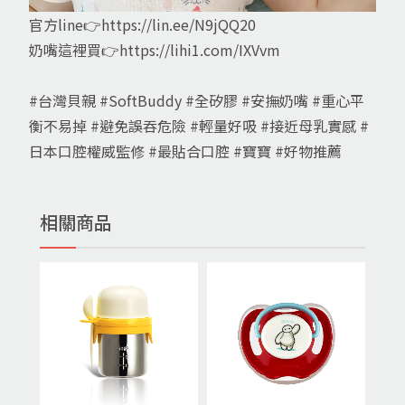
官方line👉https://lin.ee/N9jQQ20
奶嘴這裡買👉https://lihi1.com/IXVvm
#台灣貝親 #SoftBuddy #全矽膠 #安撫奶嘴 #重心平
衡不易掉 #避免誤吞危險 #輕量好吸 #接近母乳實感 #
日本口腔權威監修 #最貼合口腔 #寶寶 #好物推薦
相關商品