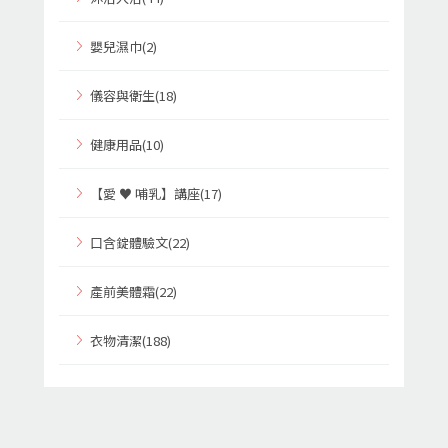
嬰兒濕巾(2)
儀容與衛生(18)
健康用品(10)
【愛 ♥ 哺乳】講座(17)
口含錠體驗文(22)
產前美體霜(22)
衣物清潔(188)