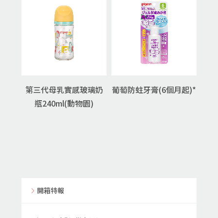
第三代母乳實感玻璃奶
葡萄防蛀牙膏(6個月起)*
瓶240ml(動物園)
開箱特報