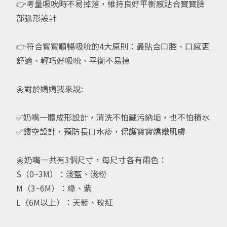
👉考量吸吮時不易掉落，維持良好平衡感貼合寶寶臉
部弧形設計
👉符合寳寳順暢吸吮的4大原則：最貼合口腔、口感更
舒適、輕巧好吸吮、平衡不易掉​
🌼對於媽媽我來說:
✅奶嘴一體成形設計，清洗不怕藏污納垢，也不怕積水
✅鏤空設計，預防長口水疹，保護寶寶嬌嫩肌膚
🌼奶嘴一共有3個尺寸，每尺寸各有兩色：
S（0~3M）：淺藍、淺粉
M（3~6M）：綠、紫
L（6M以上）：天藍、玫紅