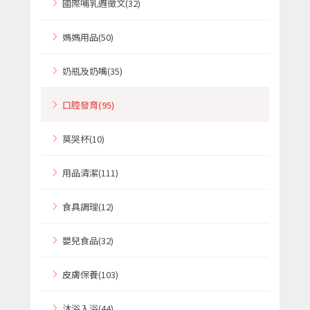
國際哺乳週徵文(32)
媽媽用品(50)
奶瓶及奶嘴(35)
口腔發育(95)
莫哭杯(10)
用品清潔(111)
食具調理(12)
嬰兒食品(32)
皮膚保養(103)
沐浴入浴(44)