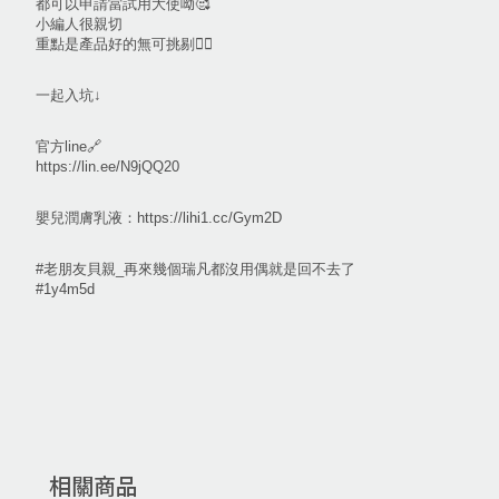
都可以申請當試用大使呦🥰
小編人很親切
重點是產品好的無可挑剔👍🏻
一起入坑↓
官方line🔗
https://lin.ee/N9jQQ20
嬰兒潤膚乳液：https://lihi1.cc/Gym2D
#老朋友貝親_再來幾個瑞凡都沒用偶就是回不去了
#1y4m5d
相關商品