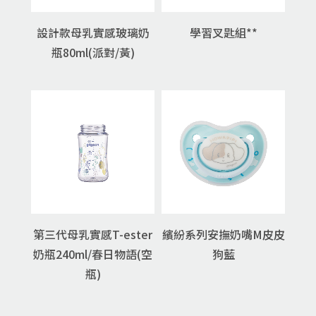
設計款母乳實感玻璃奶
學習叉匙組**
瓶80ml(派對/黃)
第三代母乳實感T-ester
繽紛系列安撫奶嘴M皮皮
奶瓶240ml/春日物語(空
狗藍
瓶)