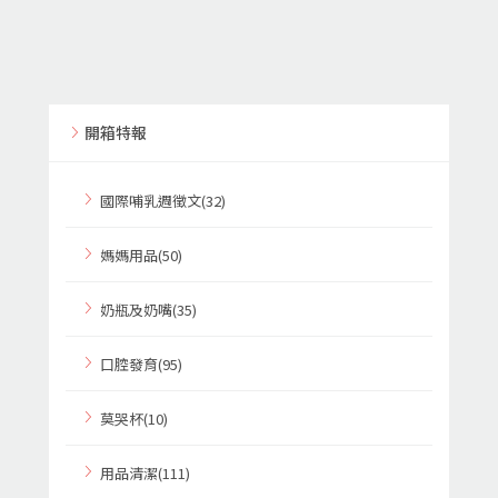
開箱特報
國際哺乳週徵文(32)
媽媽用品(50)
奶瓶及奶嘴(35)
口腔發育(95)
莫哭杯(10)
用品清潔(111)