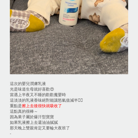
這次的嬰兒潤膚乳液
光是味道生母就好喜歡😍
當遇上半夜又不睡的歡歡魔嬰時
這淡淡的乳液香味絕對能讓怒氣值減半👍🏻
重點是
擦上去後很快就吸收了
這點真的很棒～
因為果子屬於爆汗型寶寶
如果乳液擦上去還油油膩膩
那天晚上雙親肯定又要輪大夜班了
-