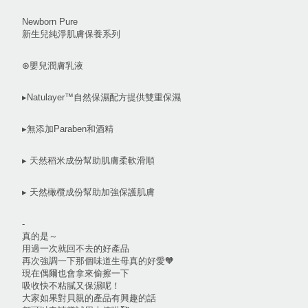
Newborn Pure
新生兒純淨肌膚保養系列
⊛嬰兒潤膚乳液
▸Natulayer™自然保濕配方提供雙重保濕
▸無添加Paraben和酒精
▸ 天然稻米成份幫助肌膚柔軟滑順
▸ 天然橄欖成份幫助加強保護肌膚
-
真的是～
用過一次就回不去的好產品
再次強調一下那個味道生母真的好愛🧡
現在偶爾也會拿來偷擦一下
吸收快不粘膩又保濕呢！
大家如果對貝親的產品有興趣的話