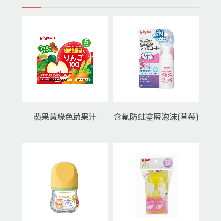
蘋果黃綠色蔬果汁
含氟防蛀塗層泡沫(草莓)