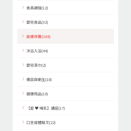
食具調理(12)
嬰兒食品(32)
皮膚保養(103)
沐浴入浴(44)
嬰兒濕巾(2)
儀容與衛生(18)
健康用品(10)
【愛 ♥ 哺乳】講座(17)
口含錠體驗文(22)