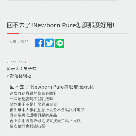
回不去了!Newborn Pure怎麼那麼好用!
人氣：2003
2022 / 02 / 23
發表人：果子媽
> 部落格網址
回不去了!Newborn Pure怎麼那麼好用!
這次收到貝親的寶寶身體乳
一開始想說阿不就乳液嘛
雖然果子不是什麼異膚寶寶
但生母本人很在意擦上去會不會黏跟味道🤣
真的要再次讚嘆貝親的產品
再上次用過洗衣球之後直接愛了馬上入坑
這次估計也難逃啦🤪
-