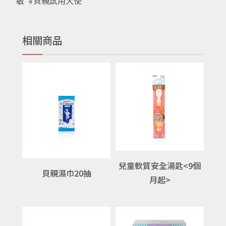
敏 #貝親試用大使
相關商品
兒童軟質安全湯匙<9個
貝親濕巾20抽
月起>