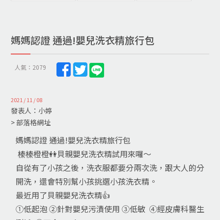
媽媽認證 通過!嬰兒洗衣精旅行包
人氣：2079
2021 / 11 / 08
發表人：小婷
> 部落格網址
媽媽認證 通過!嬰兒洗衣精旅行包
榛榛橙橙👭貝親嬰兒洗衣精試用來囉～
自從有了小孩之後，洗衣服都要分兩次洗，跟大人的分
開洗，還會特別幫小孩挑選小孩洗衣精。
最近用了貝親嬰兒洗衣精👍
①低起泡 ②針對嬰兒污漬使用 ③低敏 ④經皮膚科醫生