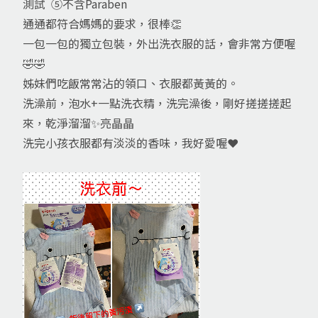
測試 ⑤不含Paraben
通通都符合媽媽的要求，很棒👏
一包一包的獨立包裝，外出洗衣服的話，會非常方便喔
🤣🤣
姊妹們吃飯常常沾的領口、衣服都黃黃的。
洗澡前，泡水+一點洗衣精，洗完澡後，剛好搓搓搓起
來，乾淨溜溜✨亮晶晶
洗完小孩衣服都有淡淡的香味，我好愛喔❤️