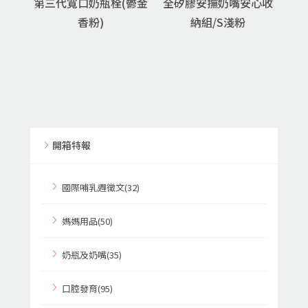
第三代寬口奶瓶栓(鬱金
全矽膠安撫奶嘴安心收
香粉)
納組/S淺粉
開箱特報
國際哺乳週徵文(32)
媽媽用品(50)
奶瓶及奶嘴(35)
口腔發育(95)