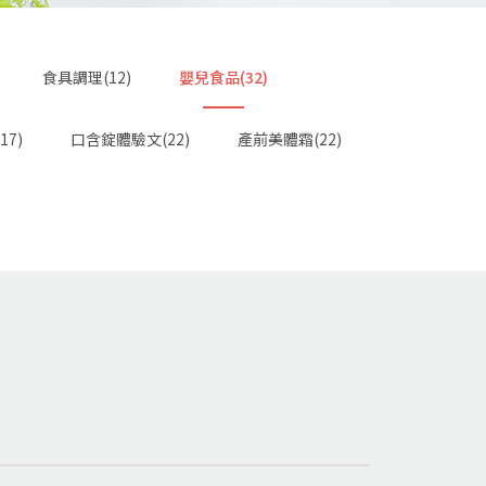
食具調理(12)
嬰兒食品(32)
17)
口含錠體驗文(22)
產前美體霜(22)