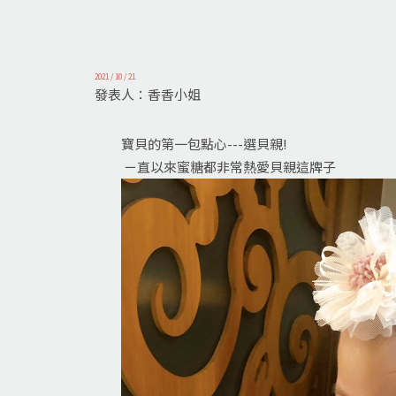
2021 / 10 / 21
發表人：香香小姐
寶貝的第一包點心---選貝親!
ㄧ直以來蜜糖都非常熱愛貝親這牌子