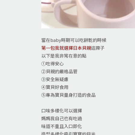
當在baby時期可以吃餅乾的時候
第一包我就選擇日本貝親
這牌子
以下是我非常在意的點
①吃得安心
②貝親的嚴格品管
③安全無疑慮
④寶貝好食用
⑤專為寶貝量身打造的食品
口味多樣化可以選擇
媽媽我自己也有吃過
味道不重且入口即化
造型多樣化吸引寶寶的目光