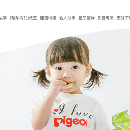
故事
媽媽(育兒)
教室
開箱
特報
名人
分享
產品
諮詢
影音
專區
型錄
下