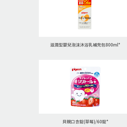
滋潤型嬰兒泡沫沐浴乳補充包800ml*
貝親口含錠(草莓)/60錠*