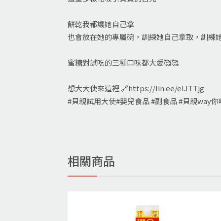
餅乾我都讓她自己拿
也會放在她的專屬碗，訓練她自己拿取，訓練她
蜜糖對試吃的三種口味都大愛🥰🥰
想大大使來這裡 🔗https://lin.ee/elJTTjg
#貝親試用大使#嬰兒食品 #副食品 #貝親way
相關商品