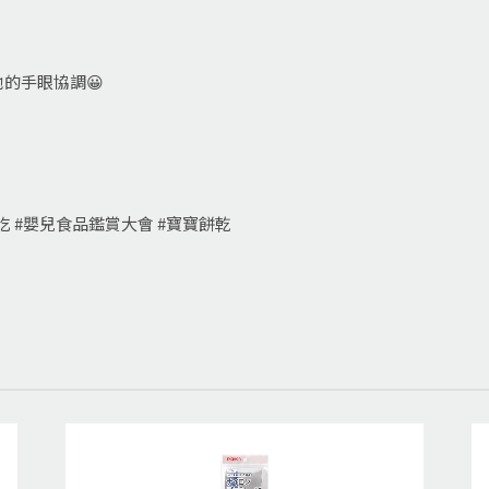
的手眼協調😀
你吃 #嬰兒食品鑑賞大會 #寶寶餅乾