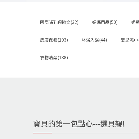
國際哺乳週徵文(32)
媽媽用品(50)
奶瓶
皮膚保養(103)
沐浴入浴(44)
嬰兒濕巾(
衣物清潔(188)
寶貝的第一包點心---選貝親!