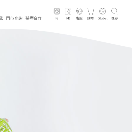
載
門市
查詢
醫療
合作
IG
FB
客服
購物
Global
搜尋