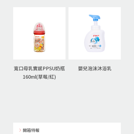
寬口母乳實感PPSU奶瓶
嬰兒泡沫沐浴乳
160ml(草莓/紅)
開箱特報