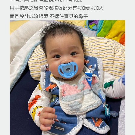
用手按壓之後會發現擋板部分有
#加硬
#加大
而且設計成流線型 不遮住寶貝的鼻子