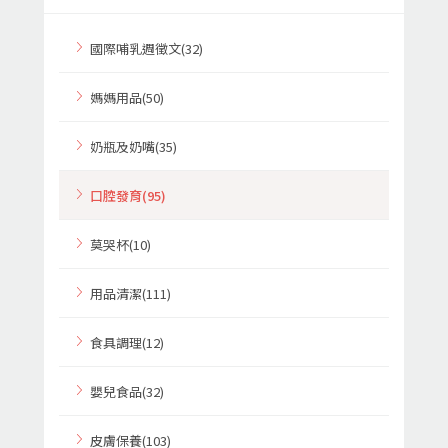
國際哺乳週徵文(32)
媽媽用品(50)
奶瓶及奶嘴(35)
口腔發育(95)
莫哭杯(10)
用品清潔(111)
食具調理(12)
嬰兒食品(32)
皮膚保養(103)