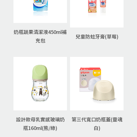
奶瓶蔬果清潔液450ml補
兒童防蛀牙膏(草莓)
充包
設計款母乳實感玻璃奶
第三代寬口奶瓶蓋(靈魂
瓶160ml(熊/綠)
白)