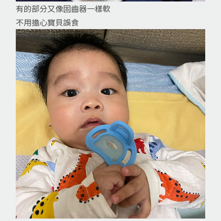
有的部分又像固齒器一樣軟
不用擔心寶貝誤食