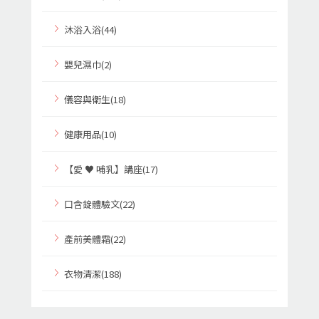
沐浴入浴(44)
嬰兒濕巾(2)
儀容與衛生(18)
健康用品(10)
【愛 ♥ 哺乳】講座(17)
口含錠體驗文(22)
產前美體霜(22)
衣物清潔(188)