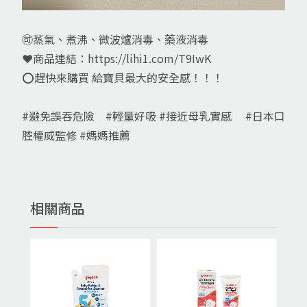
🉑️蒸氣、煮沸、微波爐消毒、藥液消毒
❤️商品連結：
https://lihi1.com/T9IwK
⭕️趕快來購買 給寶貝最大的安全感！！！
#避免誤吞危險
#輕量好吸
#接近母乳實感
#日本口
腔權威監修
#媽媽推薦
相關商品