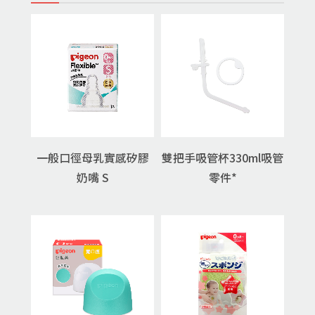
一般口徑母乳實感矽膠
雙把手吸管杯330ml吸管
奶嘴 S
零件*