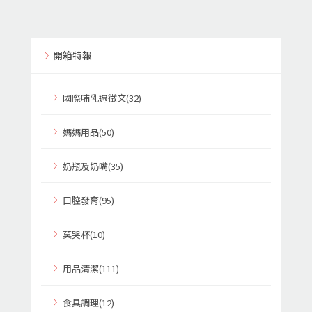
開箱特報
國際哺乳週徵文(32)
媽媽用品(50)
奶瓶及奶嘴(35)
口腔發育(95)
莫哭杯(10)
用品清潔(111)
食具調理(12)