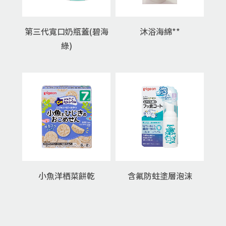
第三代寬口奶瓶蓋(碧海
沐浴海綿**
綠)
小魚洋栖菜餅乾
含氟防蛀塗層泡沫