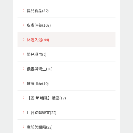
嬰兒食品(32)
皮膚保養(103)
沐浴入浴(44)
嬰兒濕巾(2)
儀容與衛生(18)
健康用品(10)
【愛 ♥ 哺乳】講座(17)
口含錠體驗文(22)
產前美體霜(22)