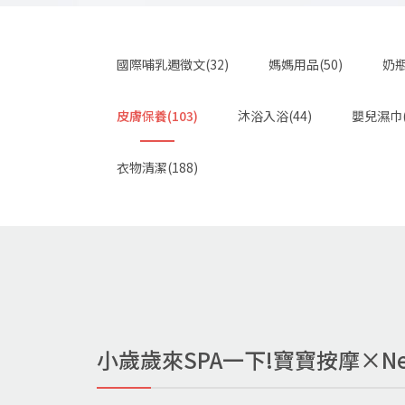
國際哺乳週徵文(32)
媽媽用品(50)
奶瓶
皮膚保養(103)
沐浴入浴(44)
嬰兒濕巾(
衣物清潔(188)
小歲歲來SPA一下!寶寶按摩×Ne