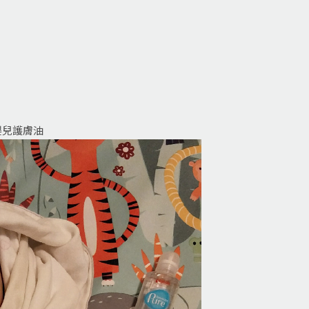
e嬰兒護膚油