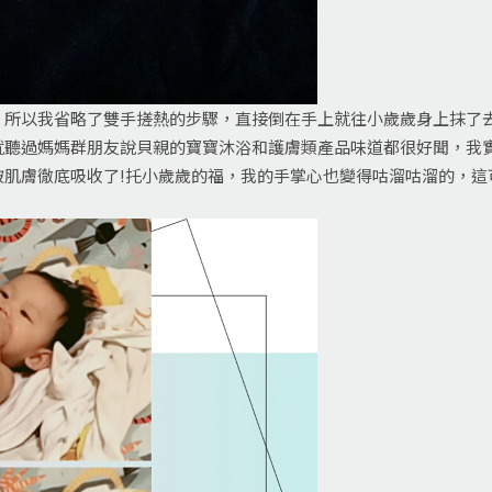
，所以我省略了雙手搓熱的步驟，直接倒在手上就往小歲歲身上抹了
就聽過媽媽群朋友說貝親的寶寶沐浴和護膚類產品味道都很好聞，我
被肌膚徹底吸收了!托小歲歲的福，我的手掌心也變得咕溜咕溜的，這