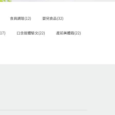
食具調理(12)
嬰兒食品(32)
17)
口含錠體驗文(22)
產前美體霜(22)