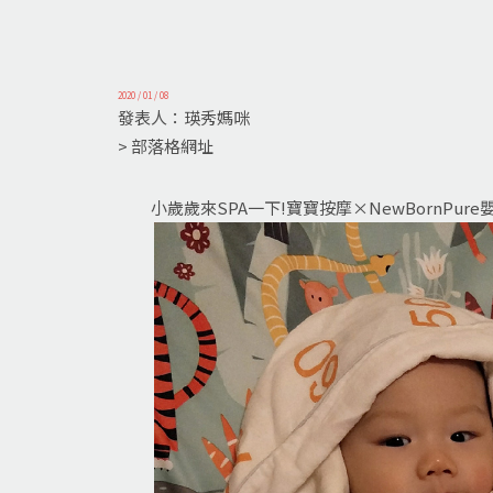
2020 / 01 / 08
發表人：瑛秀媽咪
> 部落格網址
小歲歲來SPA一下!寶寶按摩×NewBornPur