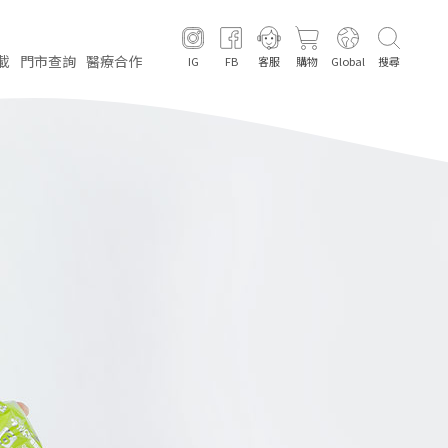
載
門市
查詢
醫療
合作
IG
FB
客服
購物
Global
搜尋