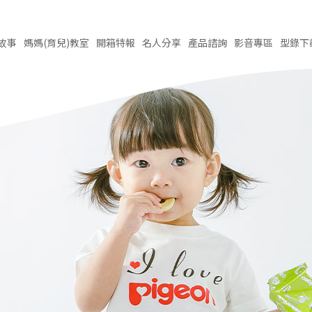
故事
媽媽(育兒)
教室
開箱
特報
名人
分享
產品
諮詢
影音
專區
型錄
下