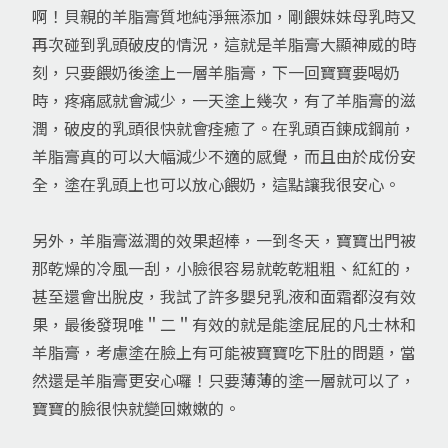
啊！貝親的羊脂膏質地純淨無添加，剛餵妹妹母乳時又
再次碰到乳頭破皮的情況，這就是羊脂膏大顯神威的時
刻，只要餵奶後塗上一層羊脂膏，下一回寶寶要喝奶
時，疼痛感就會減少，一天塗上幾次，有了羊脂膏的滋
潤，破皮的乳頭很快就會痊癒了。在乳頭百鍊成鋼前，
羊脂膏真的可以大幅減少不適的感覺，而且由於成份安
全，塗在乳頭上也可以放心餵奶，這點讓我很安心。
另外，羊脂膏滋潤的效果超棒，一到冬天，寶寶出門被
那乾燥的冷風一刮，小臉很容易就乾乾粗粗、紅紅的，
甚至還會出脫皮，我試了許多嬰兒乳液和面霜都沒有效
果，最後發現唯＂二＂有效的就是能塗屁屁的凡士林和
羊脂膏，考慮塗在臉上有可能被寶寶吃下肚的問題，當
然還是羊脂膏更安心囉！只要薄薄的塗一層就可以了，
寶寶的臉很快就變回嫩嫩的。