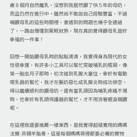
歲８個月自然離乳，沒想到我居然餵了快５年的母奶，
而且仍然在進行中。雖然尚不敢說自己經驗豐富，不過
哺餵母乳的這些時間裡，會遇到的問題也幾乎全遇過
了，一路由懵懂到駕輕就熟，現在真的覺得餵母乳是好
幸褔的一件事！
回想一開始餵母乳時的點點滴滴，我覺得身為現代的女
性很幸運，有許多小工具可以幫忙突破哺乳的瓶頸，像
第一胎坐月子那時，初次碰到乳腺大塞住，幸好有電動
吸乳器的幫忙，我才在脹奶惡化成乳腺炎時成功排空，
得以繼續順利的餵母奶。還有當乳頭因為哺乳疼痛不堪
時，也幸好有乳頭保護器的幫忙，才不用流著眼淚親餵
呢。
在這裡我還要推薦一樣東西，是我覺得超級實用的媽媽
法寶-貝親羊脂膏，這是每個媽媽袋裡都要必備的寶物