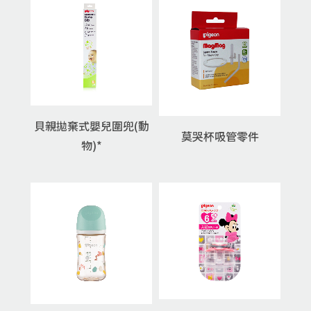
貝親拋棄式嬰兒圍兜(動
莫哭杯吸管零件
物)*