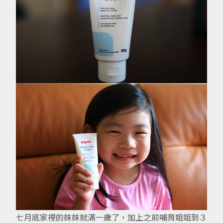
七月底家裡的妹妹就滿一歲了，加上之前哺育姐姐到３