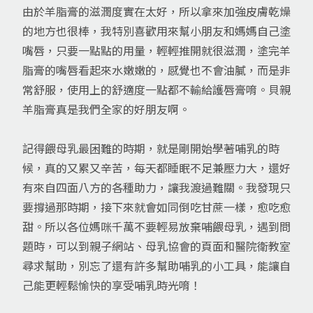
由於羊脂膏的滋潤度實在太好，所以拿來加強皮膚乾燥
的地方也很棒，我特別喜歡用來幫小朋友和媽媽自己塗
嘴唇，只要一點點的用量，輕輕推開就很滋潤，塗完羊
脂膏的嘴唇看起來水嫩嫩的，感覺也不會油膩，而是非
常舒服，使用上的舒適度一點都不輸給護唇膏唷。貝親
羊脂膏真是我們全家的好朋友啊。
記得餵母乳最困難的時期，就是剛開始學著哺乳的時
候，真的又累又辛苦，每天都睡眠不足兼壓力大，還好
有來自四面八方的各種助力，讓我渡過難關。我發現只
要撐過那時期，接下來就會如同倒吃甘蔗一樣，愈吃愈
甜。所以各位媽咪千萬不要輕易放棄哺餵母乳，遇到問
題時，可以到親子網站、母乳協會的頁面和醫院衛教室
尋求幫助，別忘了還有許多幫助哺乳的小工具，能讓自
己能更輕鬆愉快的享受哺乳時光唷！