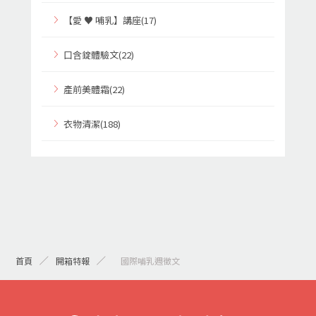
【愛 ♥ 哺乳】講座(17)
口含錠體驗文(22)
產前美體霜(22)
衣物清潔(188)
首頁
開箱特報
> 國際哺乳週徵文