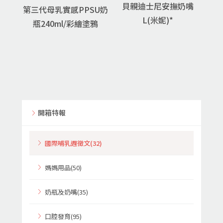
貝親迪士尼安撫奶嘴
第三代母乳實感PPSU奶
L(米妮)*
瓶240ml/彩繪塗鴉
開箱特報
國際哺乳週徵文(32)
媽媽用品(50)
奶瓶及奶嘴(35)
口腔發育(95)