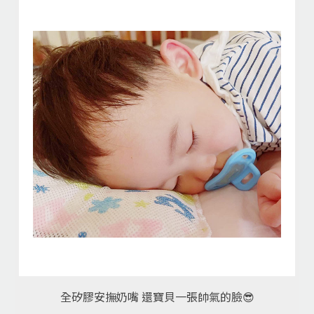
全矽膠安撫奶嘴 還寶貝一張帥氣的臉😎