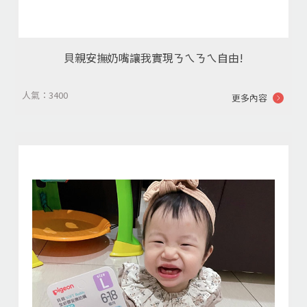
貝親安撫奶嘴讓我實現ㄋㄟㄋㄟ自由!
人氣：3400
更多內容