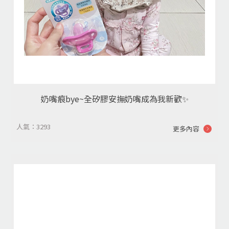
奶嘴痕bye~全矽膠安撫奶嘴成為我新歡✨
人氣：3293
更多內容