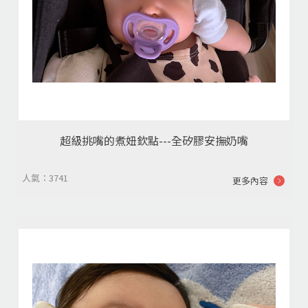
超級挑嘴的煮妞欽點---全矽膠安撫奶嘴
人氣：3741
更多內容