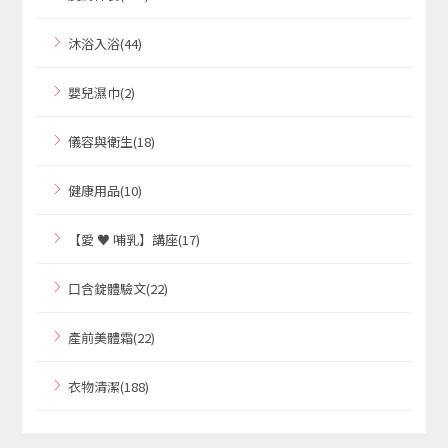
沐浴入浴(44)
嬰兒濕巾(2)
儀容與衛生(18)
健康用品(10)
【愛 ♥ 哺乳】講座(17)
口含錠體驗文(22)
產前美體霜(22)
衣物清潔(188)