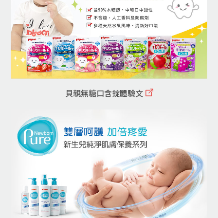
貝親無糖口含錠體驗文