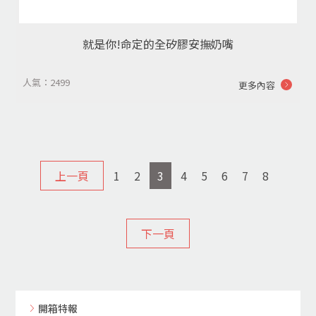
就是你!命定的全矽膠安撫奶嘴
人氣：2499
更多內容
上一頁
1
2
3
4
5
6
7
8
下一頁
開箱特報