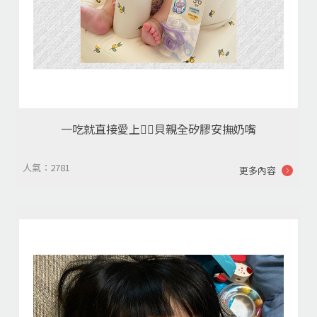
一吃就直接愛上❤️‍🔥貝親全矽膠安撫奶嘴
人氣：2781
更多內容