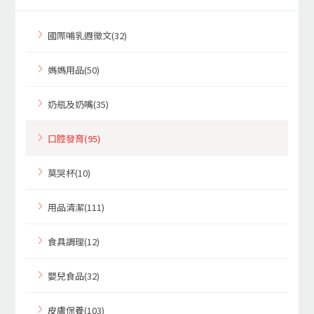
國際哺乳週徵文(32)
媽媽用品(50)
奶瓶及奶嘴(35)
口腔發育(95)
莫哭杯(10)
用品清潔(111)
食具調理(12)
嬰兒食品(32)
皮膚保養(103)