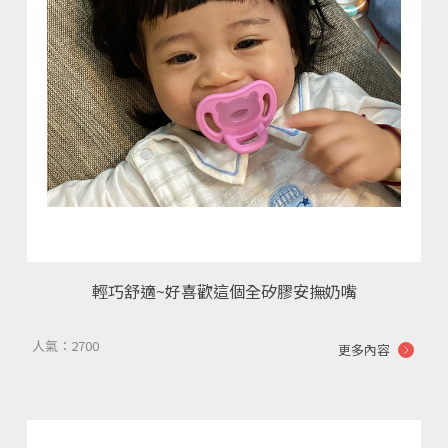
輕巧舒適~好喜歡這個全矽膠安撫奶嘴
人氣：2700
更多內容