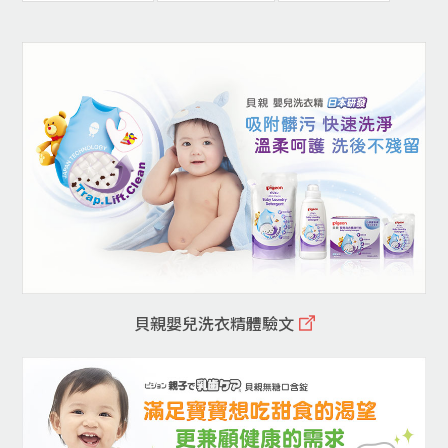
貝親嬰兒洗衣精體驗文