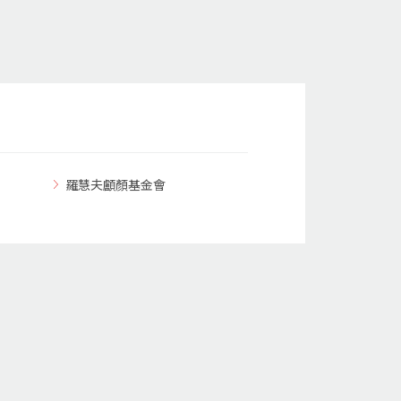
羅慧夫顱顏基金會