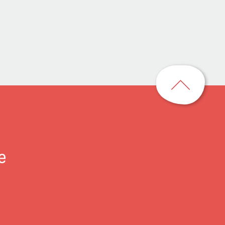
回
到
頁
首