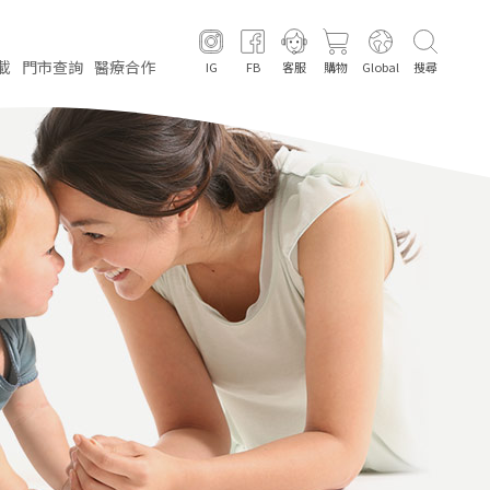
載
門市
查詢
醫療
合作
IG
FB
客服
購物
Global
搜尋