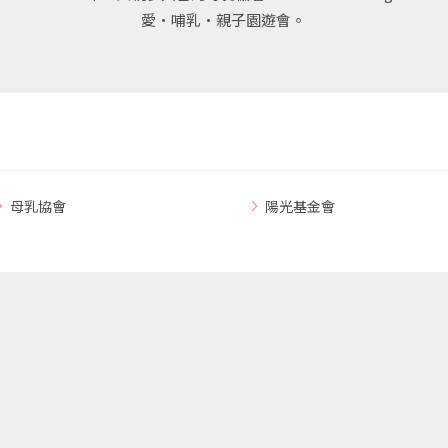
愛•哺乳•親子園遊會。
母乳協會
陽光基金會