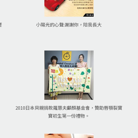
曆
小陽光的心聲:謝謝你，陪我長大
2010日本貝親捐款羅慧夫顱顏基金會，贊助唇顎裂寶
寶初生第一份禮物。