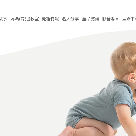
故事
媽媽(育兒)
教室
開箱
特報
名人
分享
產品
諮詢
影音
專區
型錄
下