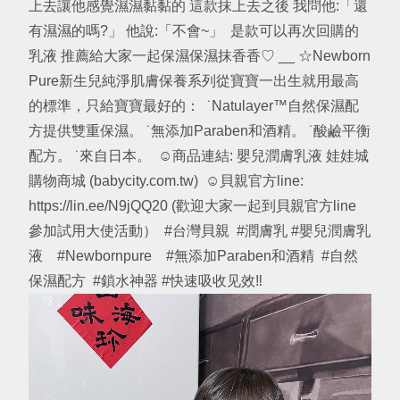
上去讓他感覺濕濕黏黏的 這款抹上去之後 我問他:「還
有濕濕的嗎?」 他說:「不會~」  是款可以再次回購的
乳液 推薦給大家一起保濕保濕抹香香♡ __ ☆Newborn 
Pure新生兒純淨肌膚保養系列從寶寶一出生就用最高
的標準，只給寶寶最好的：  ˙Natulayer™自然保濕配
方提供雙重保濕。 ˙無添加Paraben和酒精。 ˙酸鹼平衡
配方。 ˙來自日本。  ☺商品連結: 嬰兒潤膚乳液 娃娃城
購物商城 (babycity.com.tw)  ☺貝親官方line: 
https://lin.ee/N9jQQ20 (歡迎大家一起到貝親官方line 
參加試用大使活動）  #台灣貝親  #潤膚乳 #嬰兒潤膚乳
液　#Newbornpure　#無添加Paraben和酒精  #自然
保濕配方  #鎖水神器 #快速吸收见效‼