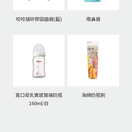
咬咬貓矽膠固齒器(藍)
吸鼻器
寬口母乳實感玻璃奶瓶
海綿奶瓶刷
160ml/白