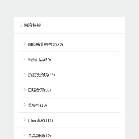
開箱特報
國際哺乳週徵文(32)
媽媽用品(50)
奶瓶及奶嘴(35)
口腔發育(95)
莫哭杯(10)
用品清潔(111)
食具調理(12)