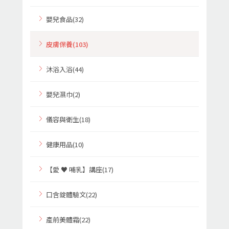
嬰兒食品(32)
皮膚保養(103)
沐浴入浴(44)
嬰兒濕巾(2)
儀容與衛生(18)
健康用品(10)
【愛 ♥ 哺乳】講座(17)
口含錠體驗文(22)
產前美體霜(22)