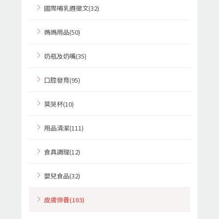
國際哺乳週徵文(32)
媽媽用品(50)
奶瓶及奶嘴(35)
口腔發育(95)
莫哭杯(10)
用品清潔(111)
食具調理(12)
嬰兒食品(32)
皮膚保養(103)