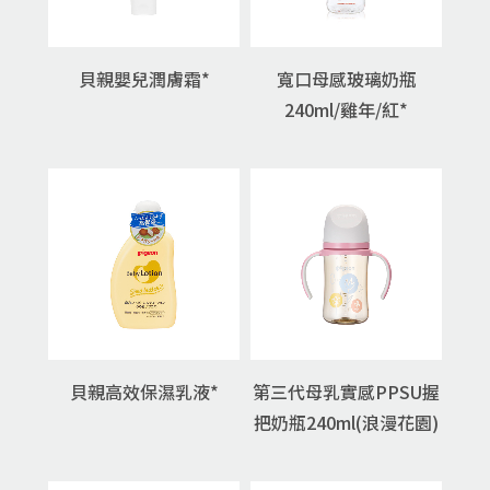
貝親嬰兒潤膚霜*
寬口母感玻璃奶瓶
240ml/雞年/紅*
貝親高效保濕乳液*
第三代母乳實感PPSU握
把奶瓶240ml(浪漫花園)