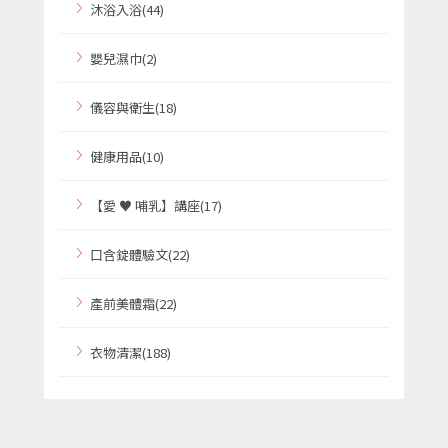
沐浴入浴(44)
嬰兒濕巾(2)
儀容與衛生(18)
健康用品(10)
【愛 ♥ 哺乳】講座(17)
口含錠體驗文(22)
產前美體霜(22)
衣物清潔(188)