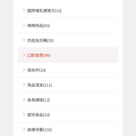
國際哺乳週徵文(32)
媽媽用品(50)
奶瓶及奶嘴(35)
口腔發育(95)
莫哭杯(10)
用品清潔(111)
食具調理(12)
嬰兒食品(32)
皮膚保養(103)