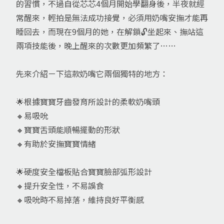
的習慣，不過自從芯芯4個月開始學翻身後，半夜就經
常醒來，輕拍是無法成功接覺，必須用奶嘴安撫才能再
睡回去，而現在9個月的她，在解鎖🔓坐起來、撫站這
兩項技能後，晚上醒來的次數更加頻繁了……
先來介紹ㄧ下這款奶嘴它兩個獨特的地方：
🌟根據寶寶牙齒發育所設計的柔軟奶嘴頭
🔸易吸吮
🔸寶寶舌頭能順暢擺動的形狀
🔸有助於安撫寶寶情緒
🌟硬度安全檔板貼合寶寶臉部弧形設計
🔸提升安全性，不易誤食
🔸吸吮時不易掉落，維持良好平衡感