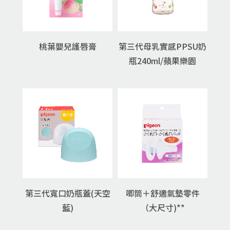
桃葉嬰兒護唇膏
第三代母乳實感PPSU奶
瓶240ml/蘋果樂園
第三代寬口奶瓶蓋(天空
唧筒＋舒適氣墊零件
藍)
（大尺寸)**