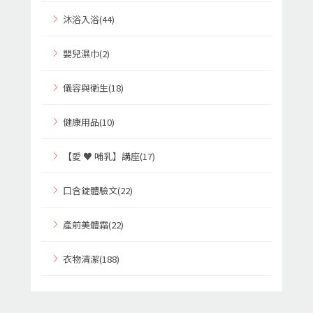
沐浴入浴(44)
嬰兒濕巾(2)
儀容與衛生(18)
健康用品(10)
【愛 ♥ 哺乳】講座(17)
口含錠體驗文(22)
產前美體霜(22)
衣物清潔(188)