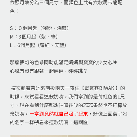
依照月齡分為三個尺寸，而顏色上共有六款馬卡龍配
色：
S：０個月起（淺粉、淺藍）
M：3個月起（紫、綠）
L：6個月起（莓紅、天藍）
那麼夢幻的色系同時能滿足媽媽與寶寶的少女心💗
心臟有沒有跟著一起砰砰·砰砰跳？
這次趁著帶她來南投兩天一夜住【畢瓦客BIWAK 】的
時候，來試看看這款奶嘴，我們拿到的是莓紅色的L尺
寸，現在看到什麼都想往嘴裡咬的芯芯果然也不打算放
棄奶嘴，
一拿到竟然就自己吸了起來
，好像上面寫了她
的名字ㄧ樣🤣看來這款奶嘴，過關🈴