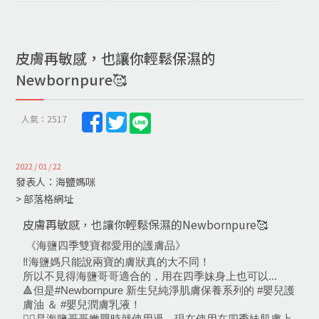
皮膚再敏感，也讓你輕鬆保濕的
Newbornpure🥰
人氣：2517
2022 / 01 / 22
發表人：海鹽媽咪
> 部落格網址
皮膚再敏感，也讓你輕鬆保濕的Newbornpure🥰
《海鹽四季雙寶都愛用的護膚品》  
‼️海鹽媽只能說兩寶的膚狀真的大不同！
所以不見得海鹽哥哥適合的，用在四季妹身上也可以...
🔺但是#Newbornpure 新生兒純淨肌膚保養系列的 #嬰兒護
膚油 ＆ #嬰兒潤膚乳液！
👉🏻是海鹽哥哥嫩嬰時就使用過，現在使用在四季妹肌膚上