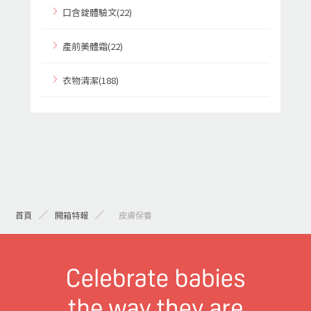
口含錠體驗文(22)
產前美體霜(22)
衣物清潔(188)
首頁
開箱特報
> 皮膚保養