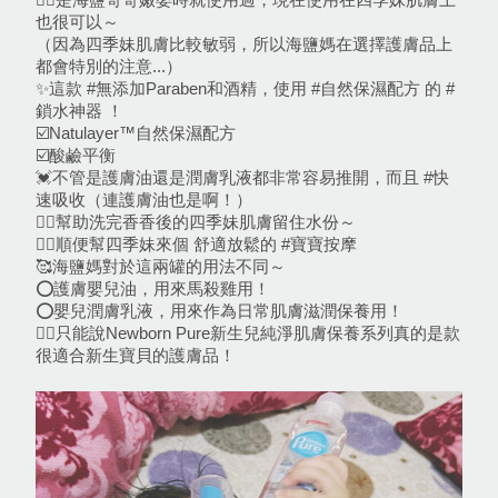
也很可以～
（因為四季妹肌膚比較敏弱，所以海鹽媽在選擇護膚品上
都會特別的注意...）
✨這款 #無添加Paraben和酒精，使用 #自然保濕配方 的 #
鎖水神器 ！
☑️Natulayer™自然保濕配方
☑️酸鹼平衡
💓不管是護膚油還是潤膚乳液都非常容易推開，而且 #快
速吸收（連護膚油也是啊！）
👉🏻幫助洗完香香後的四季妹肌膚留住水份～
👉🏻順便幫四季妹來個 舒適放鬆的 #寶寶按摩 
🥰海鹽媽對於這兩罐的用法不同～
⭕️護膚嬰兒油，用來馬殺雞用！
⭕️嬰兒潤膚乳液，用來作為日常肌膚滋潤保養用！
👍🏻只能說Newborn Pure新生兒純淨肌膚保養系列真的是款
很適合新生寶貝的護膚品！