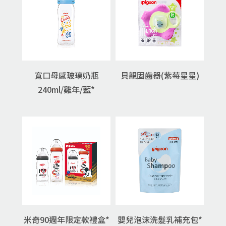
寬口母感玻璃奶瓶
貝親固齒器(紫莓星星)
240ml/雞年/藍*
米奇90週年限定款禮盒*
嬰兒泡沫洗髮乳補充包*