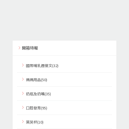
開箱特報
國際哺乳週徵文(32)
媽媽用品(50)
奶瓶及奶嘴(35)
口腔發育(95)
莫哭杯(10)