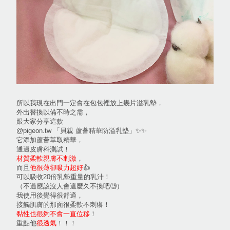
所以我現在出門一定會在包包裡放上幾片溢乳墊，
外出替換以備不時之需，
跟大家分享這款
@pigeon.tw 「貝親 蘆薈精華防溢乳墊」✨✨
它添加蘆薈萃取精華，
通過皮膚科測試！
材質柔軟親膚不刺激
，
而且
他很薄卻吸力超好
👍
可以吸收20倍乳墊重量的乳汁！
（不過應該沒人會這麼久不換吧🧐）
我使用後覺得很舒適，
接觸肌膚的那面很柔軟不刺癢！
黏性也很夠不會一直位移
！
重點他
很透氣
！！！