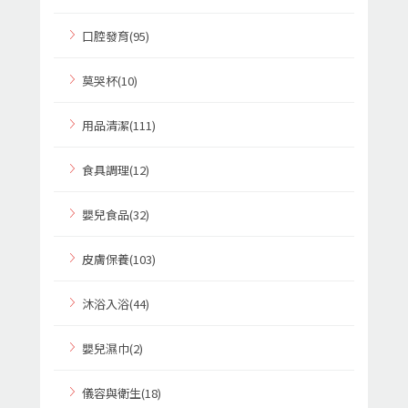
口腔發育(95)
莫哭杯(10)
用品清潔(111)
食具調理(12)
嬰兒食品(32)
皮膚保養(103)
沐浴入浴(44)
嬰兒濕巾(2)
儀容與衛生(18)