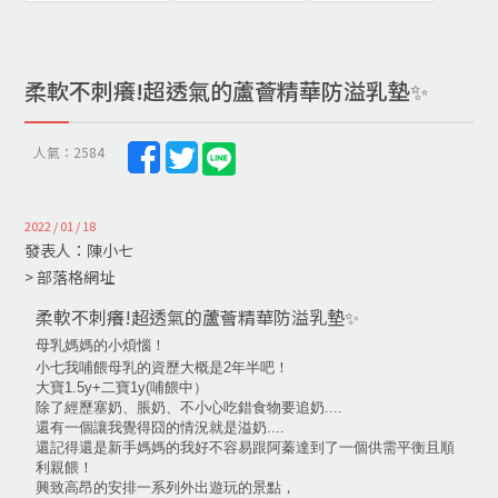
柔軟不刺癢!超透氣的蘆薈精華防溢乳墊✨
人氣：2584
2022 / 01 / 18
發表人：陳小七
> 部落格網址
柔軟不刺癢!超透氣的蘆薈精華防溢乳墊✨
母乳媽媽的小煩惱！
小七我哺餵母乳的資歷大概是2年半吧！
大寶1.5y+二寶1y(哺餵中）
除了經歷塞奶、脹奶、不小心吃錯食物要追奶....
還有一個讓我覺得囧的情況就是溢奶....
還記得還是新手媽媽的我好不容易跟阿蓁達到了一個供需平衡且順
利親餵！
興致高昂的安排一系列外出遊玩的景點，