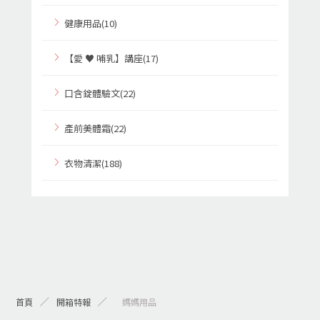
健康用品(10)
【愛 ♥ 哺乳】講座(17)
口含錠體驗文(22)
產前美體霜(22)
衣物清潔(188)
首頁
開箱特報
> 媽媽用品