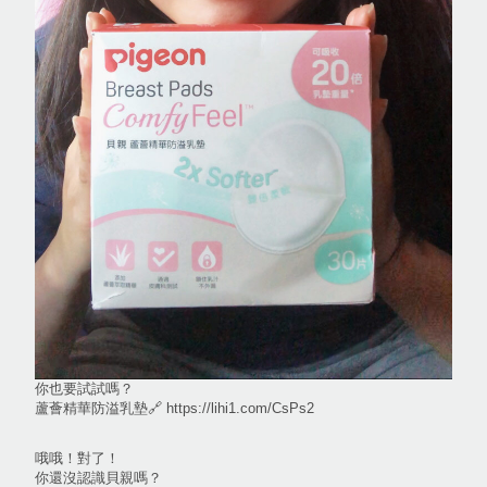
你也要試試嗎？
蘆薈精華防溢乳墊🔗 https://lihi1.com/CsPs2
哦哦！對了！
你還沒認識貝親嗎？