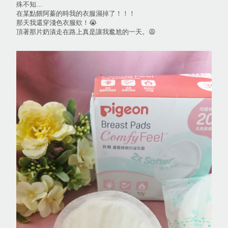
殊不知...
在某點餵阿蓁的時我的衣服濕掉了！！！
那天我還穿淺色衣服欸！😭
頂著那片奶漬走在路上真是讓我尷尬的一天。😩