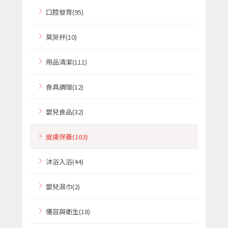
口腔發育(95)
莫哭杯(10)
用品清潔(111)
食具調理(12)
嬰兒食品(32)
皮膚保養(103)
沐浴入浴(44)
嬰兒濕巾(2)
儀容與衛生(18)