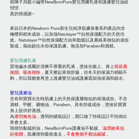
前陣子貝親小編寄NewBornPure嬰兒潤膚乳液和護膚嬰兒油給
愷愷
真的很感謝~
來自日本的Newborn Pure新生兒純淨肌膚保養系列產品內含
橄欖和稻米成份，以加強Natulayer™自然保濕配方的天然功
效。Natulayer™自然保濕配方由和胎脂以及賽絡美相似的成份
製成，藉由鎖住水份保護肌膚。無添加Paraben和酒精。
嬰兒潤膚乳液
質地偏水感屬於清爽不厚重的乳液，塗抹在臉上、身上
很容易
推開
、
吸收很快
，夏天擦起來很舒服，但冬天的保濕力稍顯不
夠，所以我都會再塗上護膚嬰兒油或護膚霜加強保濕和鎖水。
嬰兒護膚油
含有和寶寶出生時肌膚上的天然保護層相似的保濕成份。不含
酒精、甲醛、礦物油、Paraben。具有舒緩成份，塗抹於寶寶
身上提供舒適感。
為
透明無色油
，透明的罐裝設計，開口做了特殊設計不怕倒出
來會太多。
我很怕黏膩的油，NewBornPure護膚油不黏膩、
滋潤效果佳、
好推開
，肌膚很快吸收進去，
不會整個手都油膩膩
，