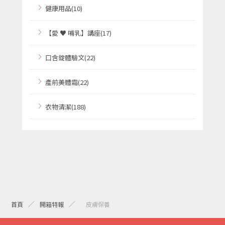
健康用品(10)
【愛 ♥ 哺乳】講座(17)
口含錠體驗文(22)
產前美體霜(22)
衣物清潔(188)
首頁
開箱特報
> 皮膚保養