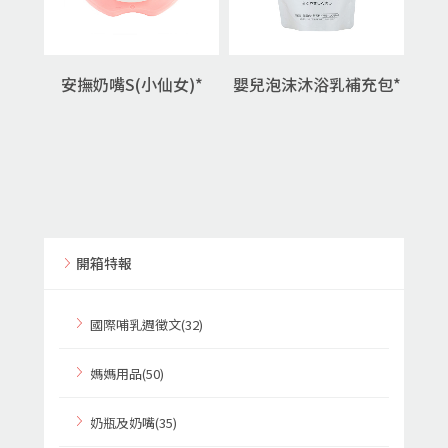
安撫奶嘴S(小仙女)*
嬰兒泡沫沐浴乳補充包*
開箱特報
國際哺乳週徵文(32)
媽媽用品(50)
奶瓶及奶嘴(35)