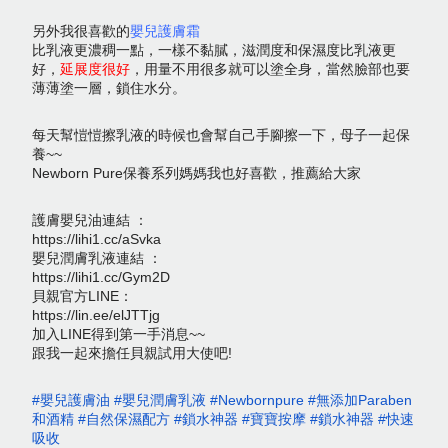
另外我很喜歡的
嬰兒護膚霜
比乳液更濃稠一點，一樣不黏膩，滋潤度和保濕度比乳液更
好，
延展度很好
，用量不用很多就可以塗全身，當然臉部也要
薄薄塗一層，鎖住水分。
每天幫愷愷擦乳液的時候也會幫自己手腳擦一下，母子一起保
養~~
Newborn Pure保養系列媽媽我也好喜歡，推薦給大家
護膚嬰兒油連結 ：
https://lihi1.cc/aSvka
嬰兒潤膚乳液連結 ：
https://lihi1.cc/Gym2D
貝親官方LINE：
https://lin.ee/elJTTjg
加入LINE得到第一手消息~~
跟我一起來擔任貝親試用大使吧!
#嬰兒護膚油
#嬰兒潤膚乳液
#Newbornpure
#無添加Paraben
和酒精
#自然保濕配方
#鎖水神器
#寶寶按摩
#鎖水神器
#快速
吸收