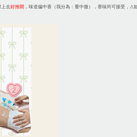
擦上去
好推開
，味道偏中香（我分為：重中微），香味尚可接受，⚠︎