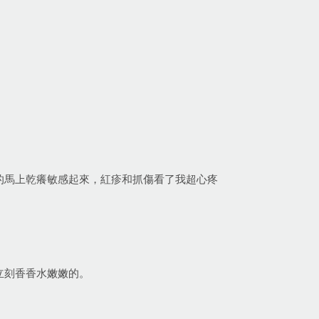
的馬上乾癢敏感起來，紅疹和抓傷看了我超心疼
立刻香香水嫩嫩的。