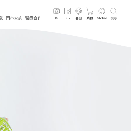
載
門市
查詢
醫療
合作
IG
FB
客服
購物
Global
搜尋