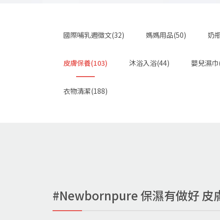
國際哺乳週徵文(32)
媽媽用品(50)
奶瓶
皮膚保養(103)
沐浴入浴(44)
嬰兒濕巾(
衣物清潔(188)
#Newbornpure 保濕有做好 