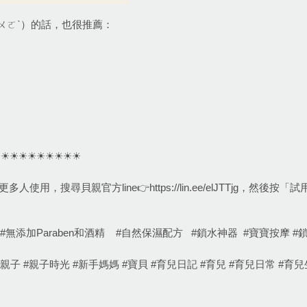
ㄨㄛˋ）的話，也很推薦：
︎☀︎︎☀︎︎☀︎︎☀︎︎☀︎︎☀︎︎☀︎︎☀︎︎☀︎︎
多人使用，搜尋貝親官方line👉
https://lin.ee/elJTTjg
，然後按「試
#無添加Paraben和酒精    #自然保濕配方   #鎖水神器  #寶寶按摩 
 #happy #love #親子 #親子時光 #新手媽媽 #寶貝 #育兒日記 #育兒 #育兒