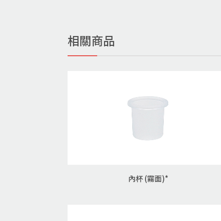
相關商品
內杯 (霧面)*