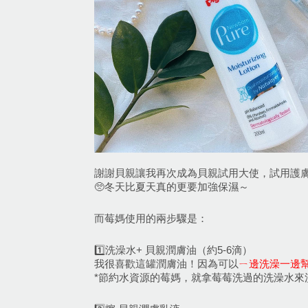
謝謝貝親讓我再次成為貝親試用大使，試用護
🥺冬天比夏天真的更要加強保濕～
而莓媽使用的兩步驟是：
1️⃣洗澡水+ 貝親潤膚油（約5-6滴）
我很喜歡這罐潤膚油！因為可以
ㄧ邊洗澡一邊
*節約水資源的莓媽，就拿莓莓洗過的洗澡水