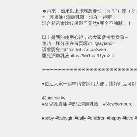
☻︎再來，如果以上步驟想要快（ㄌㄢˇ）速（ㄉ
⭐️「護膚油+潤膚乳液」混在一起唷！
混合起來會比較保濕但竟然♥︎完全不油膩！！
以上是我的使用心得，給大家參考看看囉～
連結一樣分享在首頁喔👉 @ayiao04
護膚嬰兒油https://lihi1.cc/aSvka
嬰兒潤膚乳液https://lihi1.cc/Gym2D
☀︎︎☀︎︎☀︎︎☀︎︎☀︎︎☀︎︎☀︎︎☀︎︎☀︎︎☀︎︎☀︎︎☀︎︎☀︎︎☀︎︎☀︎︎☀︎︎☀︎︎☀︎︎☀︎︎☀︎︎☀︎︎☀︎︎☀︎︎☀︎
♥︎歡迎大家一起申請當試用大使，讓好商品可以更
@pigeon.tw
#嬰兒護膚油 #嬰兒潤膚乳液　#Newbornpure　
#baby #babygirl #daily #children