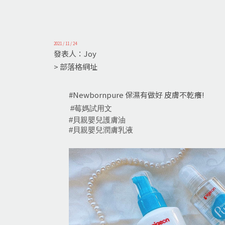
2021 / 11 / 24
發表人：Joy
> 部落格網址
#Newbornpure 保濕有做好 皮膚不乾癢!
#莓媽試用文
#貝親嬰兒護膚油
#貝親嬰兒潤膚乳液