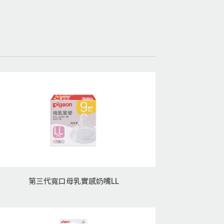
第三代寬口母乳實感奶嘴LL