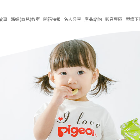
故事
媽媽(育兒)
教室
開箱
特報
名人
分享
產品
諮詢
影音
專區
型錄
下