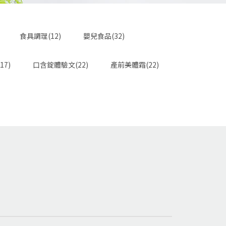
食具調理(12)
嬰兒食品(32)
17)
口含錠體驗文(22)
產前美體霜(22)