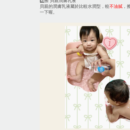
2️⃣擦 貝親潤膚乳液
貝親的潤膚乳液屬於比較水潤型，較
不油膩
，
一下喔。