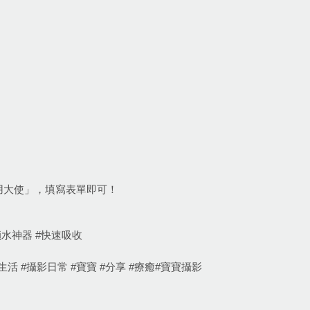
用大使」，填寫表單即可！
#鎖水神器 #快速吸收
日常 #育兒生活 #攝影日常 #寶寶 #分享 #療癒#寶寶攝影