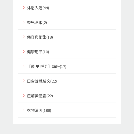
沐浴入浴(44)
嬰兒濕巾(2)
儀容與衛生(18)
健康用品(10)
【愛 ♥ 哺乳】講座(17)
口含錠體驗文(22)
產前美體霜(22)
衣物清潔(188)