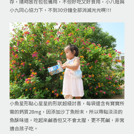
存，隨時放在包包備用，不但好吃又好食用，小八妞與
小九同心協力下，不到30分鐘全部消滅光光啊!!!
小魚星形點心星星的形狀超級討喜，每袋還含有寶寶所
需的鈣質28mg，因添加沙丁魚粉末，所以帶點淡淡的
魚酥味道，吃起來鹹香但又不會太腥，更不死鹹，非常
適合孩子吃。