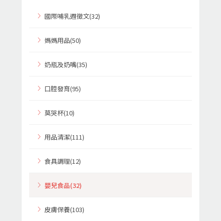
國際哺乳週徵文(32)
媽媽用品(50)
奶瓶及奶嘴(35)
口腔發育(95)
莫哭杯(10)
用品清潔(111)
食具調理(12)
嬰兒食品(32)
皮膚保養(103)