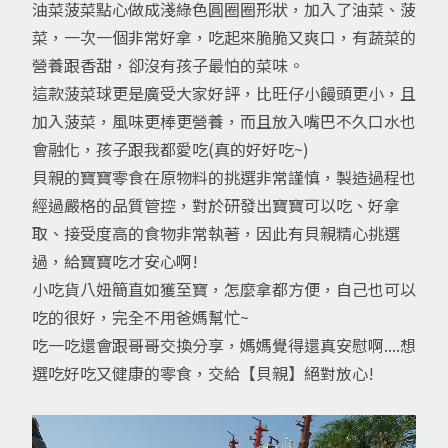
油菜菠菜點心做成淺綠色圓圈圈形狀，加入了油菜、菠
菜，一次一個非常好拿，吃起來脆脆又爽口，有蔬菜的
營養跟香甜，卻沒有孩子最怕的菜味。
這款菠菜球更是廣受大家好評，比旺仔小饅頭更小，且
加入菠菜，風味更棒更營養，而且放入嘴巴不久口水也
會融化，孩子跟我都愛吃(真的好好吃~)
貝親的寶寶零食在原物料的挑選非常謹慎，製造過程也
經過嚴格的品質管控，對於研發出寶寶可以吃、好拿
取、接受度高的食物非常執著，因此有貝親精心挑選
過，給寶寶吃才安心啊!
小吃貨八妞簡直如獲至寶，怎麼拿都方便，自己也可以
吃的很好，完全不用爸媽幫忙~
吃一吃還會跟哥哥交換分享，媽媽覺得還真安慰啊....想
選吃好吃又健康的零食，交給【貝親】絕對放心!