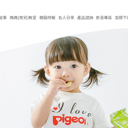
故事
媽媽(育兒)
教室
開箱
特報
名人
分享
產品
諮詢
影音
專區
型錄
下