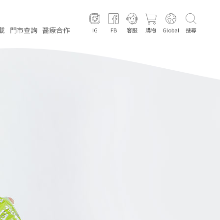
載
門市
查詢
醫療
合作
IG
FB
客服
購物
Global
搜尋