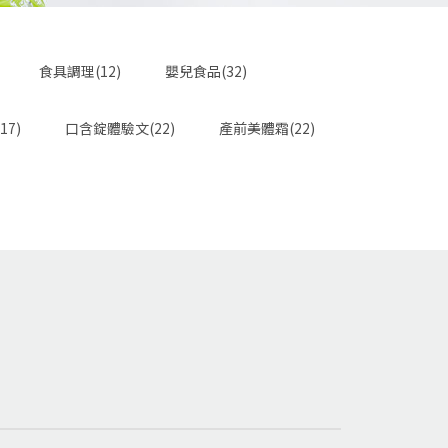
食具調理(12)
嬰兒食品(32)
17)
口含錠體驗文(22)
產前美體霜(22)