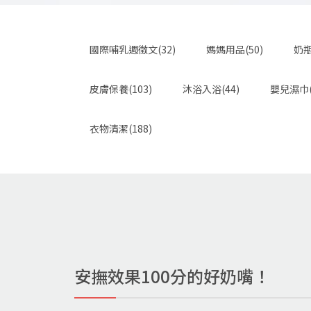
國際哺乳週徵文(32)
媽媽用品(50)
奶瓶
皮膚保養(103)
沐浴入浴(44)
嬰兒濕巾(
衣物清潔(188)
安撫效果100分的好奶嘴！