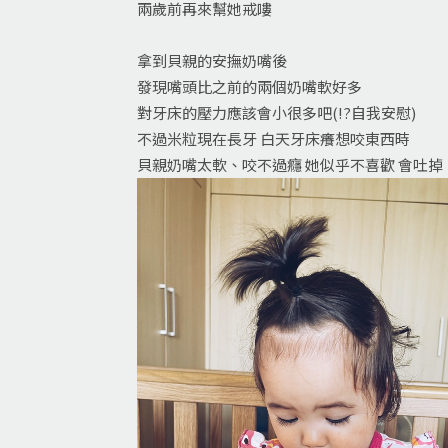
兩歲前再來幫她戒嘍
拿到貝親的安撫奶嘴後
發現嘴頭比之前的兩個奶嘴軟好多
對牙床的壓力應該會小很多吧(!?自我安慰)
不過米粒現在長牙 白天牙床癢想咬東西時
貝親奶嘴太軟、咬不過癮 她似乎不喜歡 會吐掉