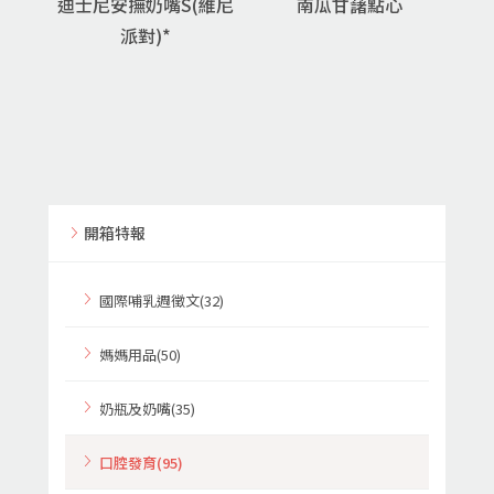
迪士尼安撫奶嘴S(維尼
南瓜甘藷點心
派對)*
開箱特報
國際哺乳週徵文(32)
媽媽用品(50)
奶瓶及奶嘴(35)
口腔發育(95)