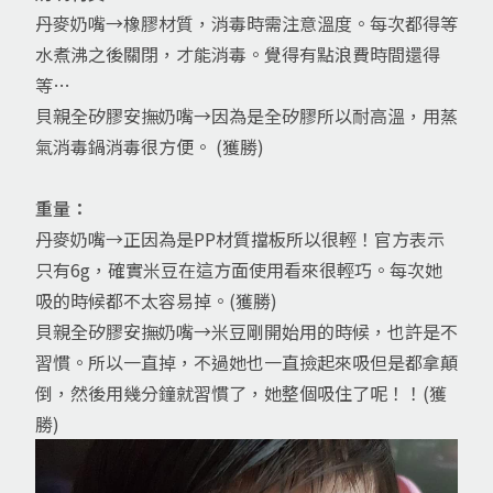
丹麥奶嘴→橡膠材質，消毒時需注意溫度。每次都得等
水煮沸之後關閉，才能消毒。覺得有點浪費時間還得
等…
貝親全矽膠安撫奶嘴→因為是全矽膠所以耐高溫，用蒸
氣消毒鍋消毒很方便。 (獲勝)
重量：
丹麥奶嘴→正因為是PP材質擋板所以很輕！官方表示
只有6g，確實米豆在這方面使用看來很輕巧。每次她
吸的時候都不太容易掉。(獲勝)
貝親全矽膠安撫奶嘴→米豆剛開始用的時候，也許是不
習慣。所以一直掉，不過她也一直撿起來吸但是都拿顛
倒，然後用幾分鐘就習慣了，她整個吸住了呢！！(獲
勝)