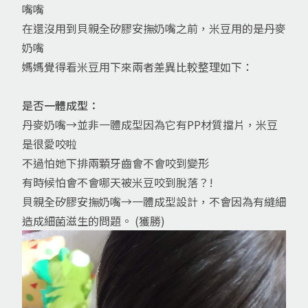
嘴嘴
在還沒用到貝親全矽膠安撫奶嘴之前，米豆用的是丹麥
奶嘴
媽媽覺得看米豆用下來兩者差異比較整理如下：
是否一體成型：
丹麥奶嘴→並非一體成型因為它有PP材質擋片，米豆
是很愛咬啦
不過怕她下排兩顆牙齒會不會咬到變形
有時候怕會不會哪天被米豆咬到脫落？!
貝親全矽膠安撫奶嘴→一體成型設計，不會因為有縫細
造成細菌滋生的問題。 (獲勝)