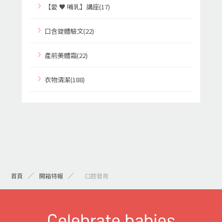
【愛 ♥ 哺乳】講座(17)
口含錠體驗文(22)
產前美體霜(22)
衣物清潔(188)
首頁
開箱特報
> 口腔發育