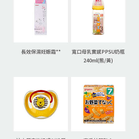
長效保濕妊娠霜**
寬口母乳實感PPSU奶瓶
240ml(熊/黃)