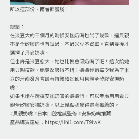
所以這部份，兩者都獲勝！！
總結：
在米豆大約三個月的時候安撫奶嘴也試了幾款，連貝親
不是全矽膠的也有試過，不過米豆不買單。直到最後才
選擇了丹麥奶嘴。
但也許是米豆愈大，她也比較會吸奶嘴了吧！這次給她
用貝親這款，她竟然吸得不錯！媽媽經過這次我為了米
豆的牙齒發育會試著持續給她使用貝親全矽膠安撫奶
嘴。
如果也還在選擇安撫奶嘴的媽媽們，可以考慮用用看貝
親全矽膠安撫奶嘴，以上幾點我覺得還滿推薦的。
#貝親奶嘴
#日本口腔權威監修
#安撫奶嘴推薦
產品購買連結：
https://lihi1.com/T9IwK