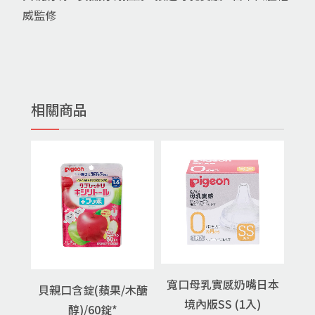
威監修
相關商品
寬口母乳實感奶嘴日本
貝親口含錠(蘋果/木醣
境內版SS (1入)
醇)/60錠*