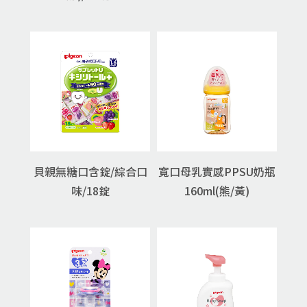
貝親無糖口含錠/綜合口
寬口母乳實感PPSU奶瓶
味/18錠
160ml(熊/黃)