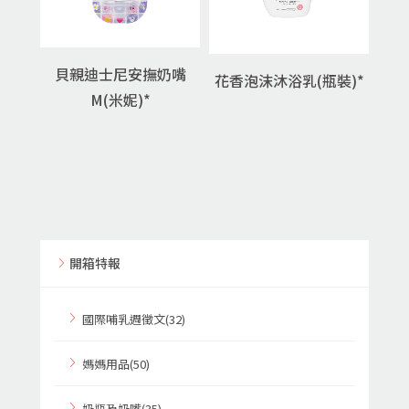
貝親迪士尼安撫奶嘴
花香泡沫沐浴乳(瓶裝)*
M(米妮)*
開箱特報
國際哺乳週徵文(32)
媽媽用品(50)
奶瓶及奶嘴(35)