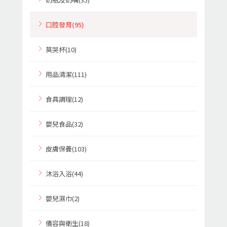
口腔發育(95)
莫哭杯(10)
用品清潔(111)
食具調理(12)
嬰兒食品(32)
皮膚保養(103)
沐浴入浴(44)
嬰兒濕巾(2)
儀容與衛生(18)