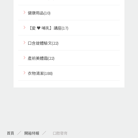
健康用品(10)
【愛 ♥ 哺乳】講座(17)
口含錠體驗文(22)
產前美體霜(22)
衣物清潔(188)
首頁
開箱特報
> 口腔發育