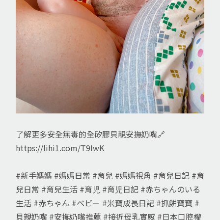
了解更多安全無毒的全矽膠貝親安撫奶嘴🔗
https://lihi1.com/T9IwK
#新手媽媽
#媽媽日常
#育兒
#媽媽視角
#育兒日記
#育
兒日常
#育兒生活
#育児
#育児日記
#赤ちゃんのいる
生活
#赤ちゃん
#ベビー
#米寶成長日記
#抓餅寶寶
#
貝親奶嘴
#安撫奶嘴推薦
#接近母乳實感
#日本口腔權