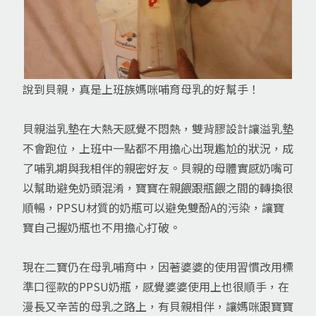
說到貝親，真是上班族媽咪哺育母乳的好幫手！
貝親溢乳墊在大熱天感覺不悶熱，雙背膠設計讓溢乳墊
不會跑位，上班中一點都不用擔心出現尷尬的狀況，成
了哺乳期與我相伴的親密好友。貝親的母體實感奶嘴可
以幫助避免奶頭混淆，寶寶在親餵跟瓶餵之間的轉換很
順暢，PPSU材質的奶瓶可以避免雙酚A的污染，讓寶
寶自己握奶瓶也不用擔心打破。
現在二寶仍在母乳哺育中，因著婆婆的使用習慣改用標
準口徑款的PPSU奶瓶，感覺婆婆使用上也很順手，在
漫長又辛苦的母乳之路上，有貝親相伴，讓媽咪跟寶寶