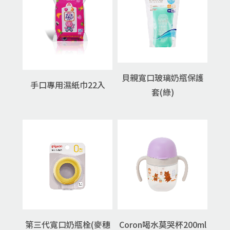
貝親寬口玻璃奶瓶保護
手口專用濕紙巾22入
套(綠)
第三代寬口奶瓶栓(麥穗
Coron喝水莫哭杯200ml