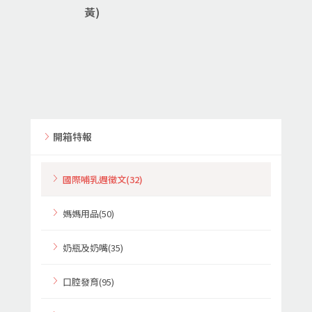
黃)
開箱特報
國際哺乳週徵文(32)
媽媽用品(50)
奶瓶及奶嘴(35)
口腔發育(95)