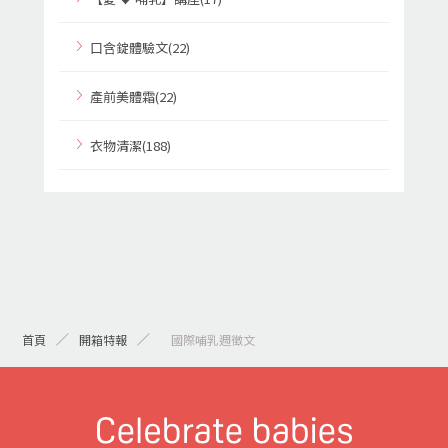
口含錠體驗文(22)
產前美體霜(22)
衣物清潔(188)
首頁
開箱特報
> 國際哺乳週徵文