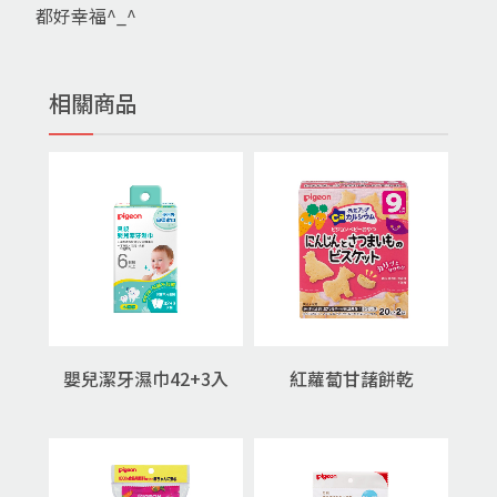
都好幸福^_^
相關商品
嬰兒潔牙濕巾42+3入
紅蘿蔔甘藷餅乾