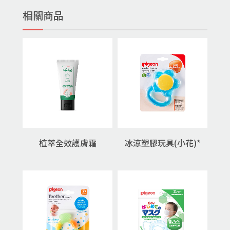
相關商品
植萃全效護膚霜
冰涼塑膠玩具(小花)*