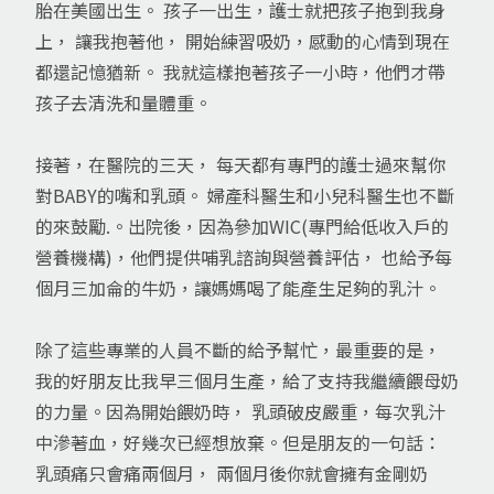
胎在美國出生。 孩子一出生，護士就把孩子抱到我身
上， 讓我抱著他， 開始練習吸奶，感動的心情到現在
都還記憶猶新。 我就這樣抱著孩子一小時，他們才帶
孩子去清洗和量體重。
接著，在醫院的三天， 每天都有專門的護士過來幫你
對BABY的嘴和乳頭。 婦產科醫生和小兒科醫生也不斷
的來鼓勵.。出院後，因為參加WIC(專門給低收入戶的
營養機構)，他們提供哺乳諮詢與營養評估， 也給予每
個月三加侖的牛奶，讓媽媽喝了能產生足夠的乳汁。
除了這些專業的人員不斷的給予幫忙，最重要的是，
我的好朋友比我早三個月生產，給了支持我繼續餵母奶
的力量。因為開始餵奶時， 乳頭破皮嚴重，每次乳汁
中滲著血，好幾次已經想放棄。但是朋友的一句話：
乳頭痛只會痛兩個月， 兩個月後你就會擁有金剛奶