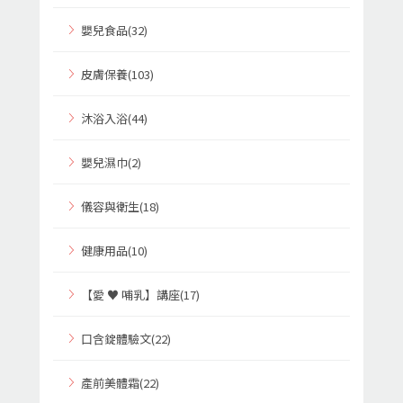
嬰兒食品(32)
皮膚保養(103)
沐浴入浴(44)
嬰兒濕巾(2)
儀容與衛生(18)
健康用品(10)
【愛 ♥ 哺乳】講座(17)
口含錠體驗文(22)
產前美體霜(22)