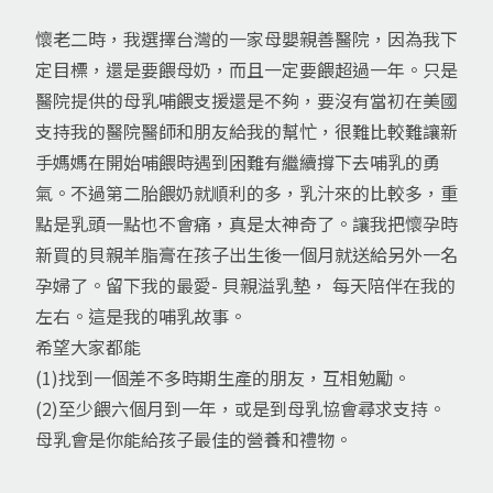
懷老二時，我選擇台灣的一家母嬰親善醫院，因為我下
定目標，還是要餵母奶，而且一定要餵超過一年。只是
醫院提供的母乳哺餵支援還是不夠，要沒有當初在美國
支持我的醫院醫師和朋友給我的幫忙，很難比較難讓新
手媽媽在開始哺餵時遇到困難有繼續撐下去哺乳的勇
氣。不過第二胎餵奶就順利的多，乳汁來的比較多，重
點是乳頭一點也不會痛，真是太神奇了。讓我把懷孕時
新買的貝親羊脂膏在孩子出生後一個月就送給另外一名
孕婦了。留下我的最愛- 貝親溢乳墊， 每天陪伴在我的
左右。這是我的哺乳故事。
希望大家都能
(1)找到一個差不多時期生產的朋友，互相勉勵。
(2)至少餵六個月到一年，或是到母乳協會尋求支持。
母乳會是你能給孩子最佳的營養和禮物。