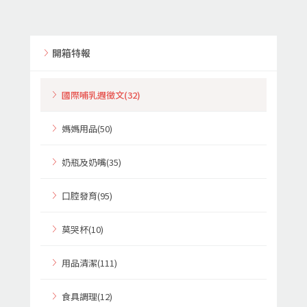
開箱特報
國際哺乳週徵文(32)
媽媽用品(50)
奶瓶及奶嘴(35)
口腔發育(95)
莫哭杯(10)
用品清潔(111)
食具調理(12)