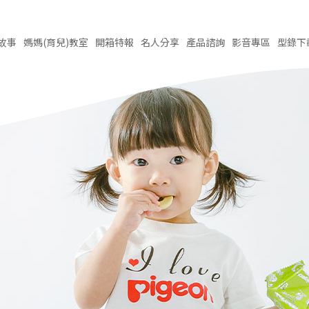
故事
媽媽(育兒)
教室
開箱
特報
名人
分享
產品
諮詢
影音
專區
型錄
下