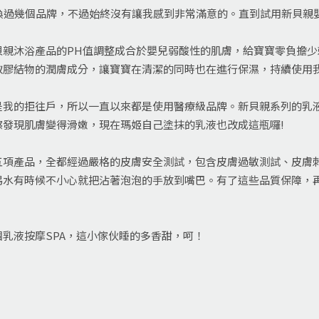
換過幾個品牌，不過始終沒有讓我感到非常滿意的。直到試用新貝親
貝親沐浴產品的PH值調整成合於嬰兒弱酸性的肌膚，給寶寶零負擔
取膠結物的潤膚成分，讓寶寶在清潔的同時也在進行保濕，持續使用
是我的拒往戶，所以一直以來都是使用醫療級品牌。新貝親系列的乳
發現肌膚變得滑嫩，現在瑪姬自己塗抹的乳液也改成這瓶囉!
五項產品，全都經過嚴格的皮膚安全測試，包含皮膚過敏測試、皮膚
踢水有時候不小心就把沾著泡泡的手放到嘴巴。有了這些品質保障，
乳液按摩SPA，這小傢伙睡的多香甜，呵！