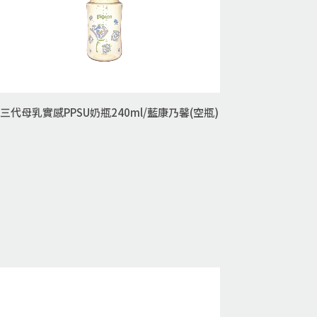
三代母乳實感PPSU奶瓶240ml/藍康乃馨(空瓶)