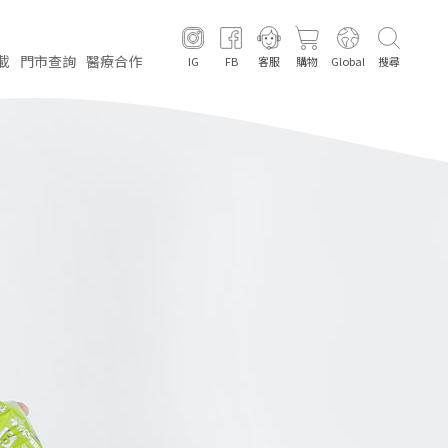
載
門市
查詢
醫療
合作
IG
FB
客服
購物
Global
搜尋