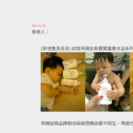
2010 / 10 / 28
發表人：
(安德魯洗澎澎) 試用貝親全新寶寶護膚沐浴系
貝親這個品牌相信麻麻悶應該都不陌生，瑪姬