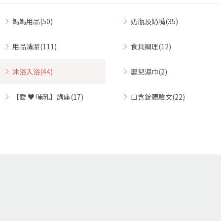
媽媽用品(50)
奶瓶及奶嘴(35)
用品清潔(111)
食具調理(12)
沐浴入浴(44)
嬰兒濕巾(2)
【愛 ♥ 哺乳】講座(17)
口含錠體驗文(22)