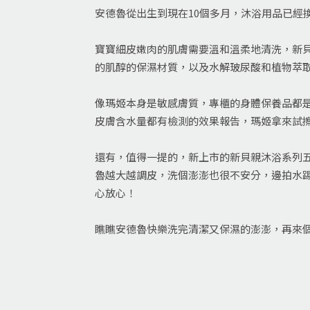
安德魯從出生到現在10個多月，沐浴用品已經
寶寶細皮嫩肉的肌膚需要溫和溫柔地清洗，新
的肌醇的保濕材質，以及水解玻尿酸和植物萃
像瑪姬本身是敏感膚質，專櫃的身體保養品都
皮膚含水量都有檢測的效果報告，瑪姬拿來試擦
還有，值得一提的，新上市的新貝親沐浴系列
魯越大越調皮，洗個澎澎也很不安分，邊拍水
心放心！
瞧瞧安德魯快樂洗完清潔又保濕的澎澎，再來個