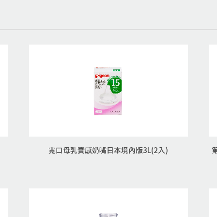
寬口母乳實感奶嘴日本境內版3L(2入)