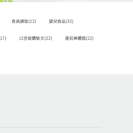
食具調理(12)
嬰兒食品(32)
17)
口含錠體驗文(22)
產前美體霜(22)