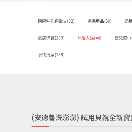
國際哺乳週徵文(32)
媽媽用品(50)
奶瓶
皮膚保養(103)
沐浴入浴(44)
嬰兒濕巾(
衣物清潔(188)
(安德魯洗澎澎) 試用貝親全新