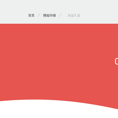
首頁
開箱特報
> 沐浴入浴