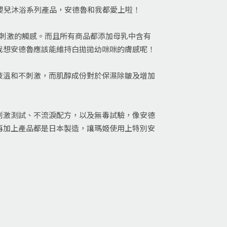
嬰兒沐浴系列產品，安德魯和我都愛上啦！
少刺激的觸感。而且所有商品都添加母乳中含有
我想安德魯應該能維持白拋拋幼咪咪的膚感呢！
液溫和不刺激，而肌醇成份對於保濕除皺及增加
刺激測試、不流淚配方，以及無毒試驗，像安德
再加上產品都是日本製造，讓瑪姬使用上特別安