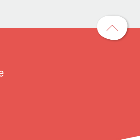
回
到
頁
首