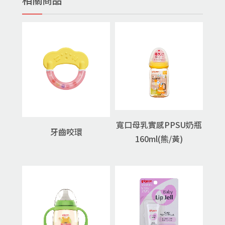
寬口母乳實感PPSU奶瓶
牙齒咬環
160ml(熊/黃)