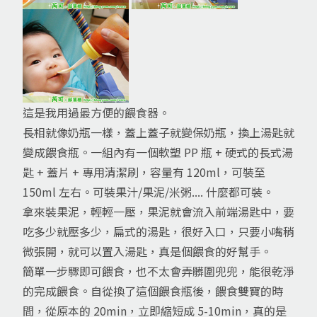
這是我用過最方便的餵食器。
長相就像奶瓶一樣，蓋上蓋子就變保奶瓶，換上湯匙就
變成餵食瓶。一組內有一個軟塑 PP 瓶 + 硬式的長式湯
匙 + 蓋片 + 專用清潔刷，容量有 120ml，可裝至
150ml 左右。可裝果汁/果泥/米粥.... 什麼都可裝。
拿來裝果泥，輕輕一壓，果泥就會流入前端湯匙中，要
吃多少就壓多少，扁式的湯匙，很好入口，只要小嘴稍
微張開，就可以置入湯匙，真是個餵食的好幫手。
簡單一步驟即可餵食，也不太會弄髒圍兜兜，能很乾淨
的完成餵食。自從換了這個餵食瓶後，餵食雙寶的時
間，從原本的 20min，立即縮短成 5-10min，真的是