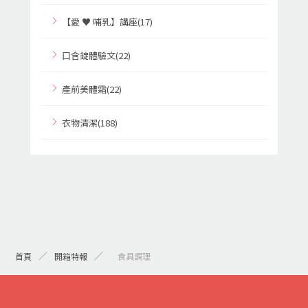
【愛 ♥ 哺乳】講座(17)
口含錠體驗文(22)
產前美體霜(22)
衣物清潔(188)
首頁
開箱特報
> 食具調理