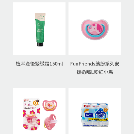
植萃產後緊緻霜150ml
FunFriends繽紛系列安
撫奶嘴L粉紅小馬