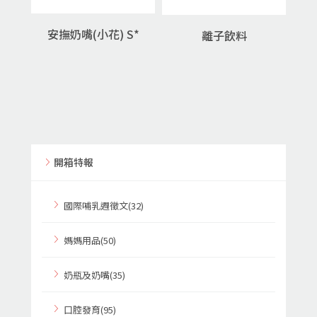
安撫奶嘴(小花) S*
離子飲料
開箱特報
國際哺乳週徵文(32)
媽媽用品(50)
奶瓶及奶嘴(35)
口腔發育(95)