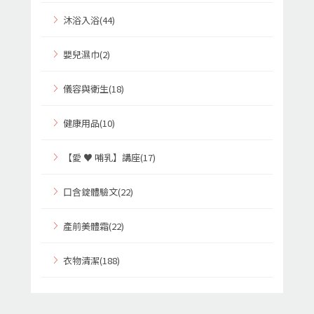
沐浴入浴(44)
嬰兒濕巾(2)
儀容與衛生(18)
健康用品(10)
【愛 ♥ 哺乳】講座(17)
口含錠體驗文(22)
產前美體霜(22)
衣物清潔(188)