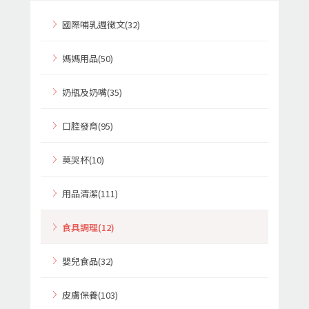
國際哺乳週徵文(32)
媽媽用品(50)
奶瓶及奶嘴(35)
口腔發育(95)
莫哭杯(10)
用品清潔(111)
食具調理(12)
嬰兒食品(32)
皮膚保養(103)