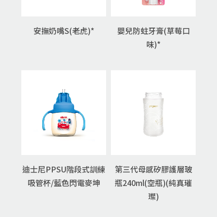
安撫奶嘴S(老虎)*
嬰兒防蛀牙膏(草莓口
味)*
迪士尼PPSU階段式訓練
第三代母感矽膠護層玻
吸管杯/藍色閃電麥坤
瓶240ml(空瓶)(純真璀
璨)