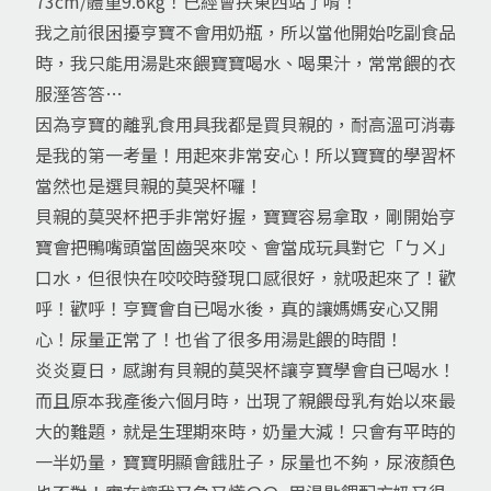
73cm/體重9.6kg！已經會扶東西站了唷！
我之前很困擾亨寶不會用奶瓶，所以當他開始吃副食品
時，我只能用湯匙來餵寶寶喝水、喝果汁，常常餵的衣
服溼答答…
因為亨寶的離乳食用具我都是買貝親的，耐高溫可消毒
是我的第一考量！用起來非常安心！所以寶寶的學習杯
當然也是選貝親的莫哭杯囉！
貝親的莫哭杯把手非常好握，寶寶容易拿取，剛開始亨
寶會把鴨嘴頭當固齒哭來咬、會當成玩具對它「ㄅㄨ」
口水，但很快在咬咬時發現口感很好，就吸起來了！歡
呼！歡呼！亨寶會自已喝水後，真的讓媽媽安心又開
心！尿量正常了！也省了很多用湯匙餵的時間！
炎炎夏日，感謝有貝親的莫哭杯讓亨寶學會自已喝水！
而且原本我產後六個月時，出現了親餵母乳有始以來最
大的難題，就是生理期來時，奶量大減！只會有平時的
一半奶量，寶寶明顯會餓肚子，尿量也不夠，尿液顏色