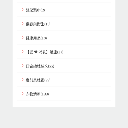
嬰兒濕巾(2)
儀容與衛生(18)
健康用品(10)
【愛 ♥ 哺乳】講座(17)
口含錠體驗文(22)
產前美體霜(22)
衣物清潔(188)