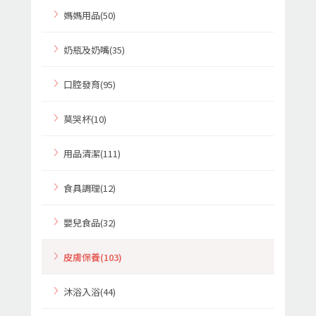
媽媽用品(50)
奶瓶及奶嘴(35)
口腔發育(95)
莫哭杯(10)
用品清潔(111)
食具調理(12)
嬰兒食品(32)
皮膚保養(103)
沐浴入浴(44)