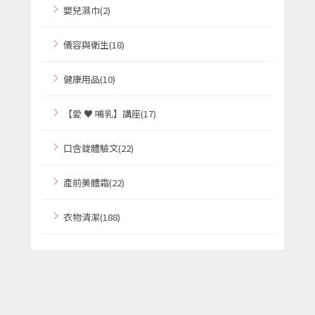
嬰兒濕巾(2)
儀容與衛生(18)
健康用品(10)
【愛 ♥ 哺乳】講座(17)
口含錠體驗文(22)
產前美體霜(22)
衣物清潔(188)