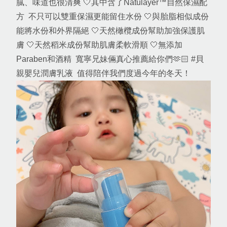
膩、味道也很清爽 🤍其中含了Natulayer™自然保濕配
方  不只可以雙重保濕更能留住水份 🤍與胎脂相似成份
能將水份和外界隔絕 🤍天然橄欖成份幫助加強保護肌
膚 🤍天然稻米成份幫助肌膚柔軟滑順 🤍無添加
Paraben和酒精  寬寧兄妹倆真心推薦給你們🫶🏻 #貝
親嬰兒潤膚乳液  值得陪伴我們度過今年的冬天！