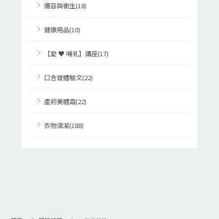
儀容與衛生(18)
健康用品(10)
【愛 ♥ 哺乳】講座(17)
口含錠體驗文(22)
產前美體霜(22)
衣物清潔(188)