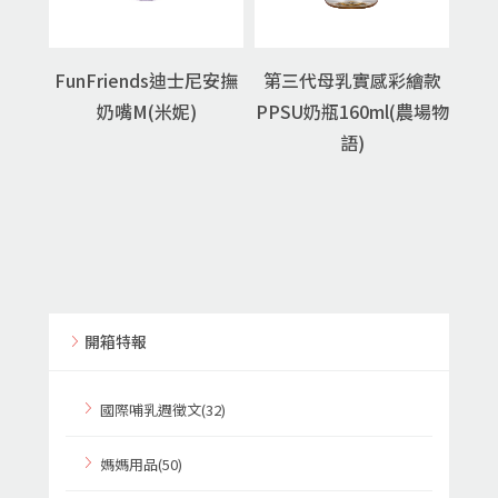
FunFriends迪士尼安撫
第三代母乳實感彩繪款
奶嘴M(米妮)
PPSU奶瓶160ml(農場物
語)
開箱特報
國際哺乳週徵文(32)
媽媽用品(50)