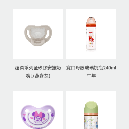
超柔系列全矽膠安撫奶
寬口母感玻璃奶瓶240ml
嘴L(燕麥灰)
牛年