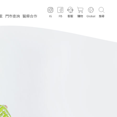
載
門市
查詢
醫療
合作
IG
FB
客服
購物
Global
搜尋