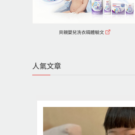
貝親嬰兒洗衣精體驗文
人氣文章