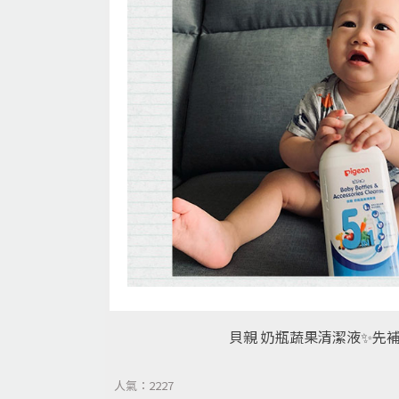
貝親 奶瓶蔬果清潔液✨先補
人氣：2227