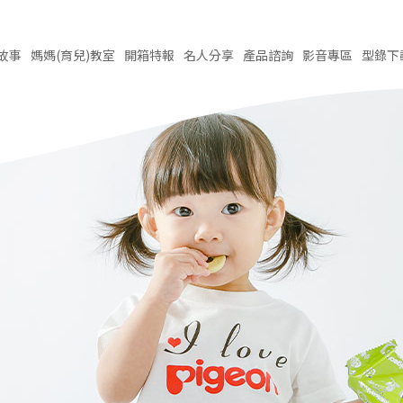
故事
媽媽(育兒)
教室
開箱
特報
名人
分享
產品
諮詢
影音
專區
型錄
下