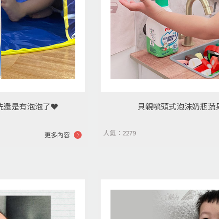
還是有泡泡了❤️
貝親噴頭式泡沫奶瓶蔬
人氣：2279
更多內容