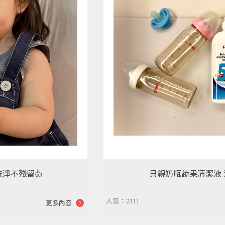
淨不殘留👍
貝親奶瓶蔬果清潔液
人氣：2311
更多內容