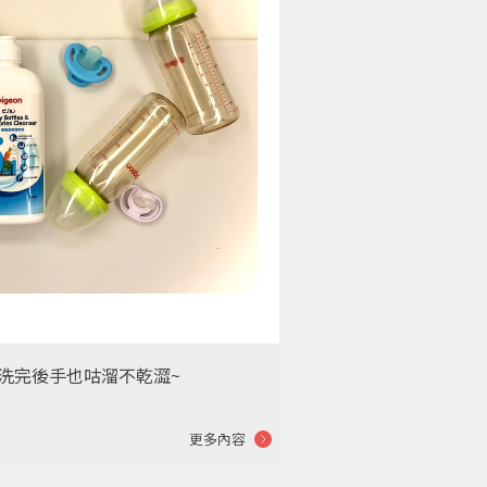
 洗完後手也咕溜不乾澀~
更多內容