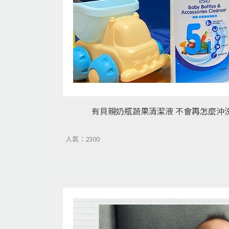
有貝親奶瓶蔬果清潔液 不會再怎麼沖洗
人氣：2300