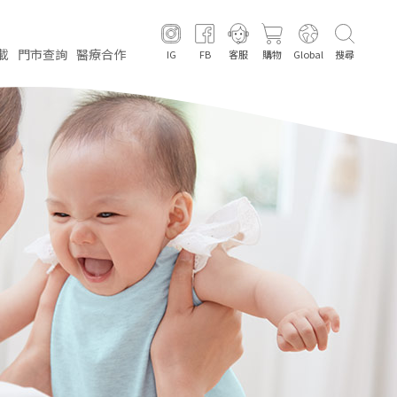
載
門市
查詢
醫療
合作
IG
FB
客服
購物
Global
搜尋