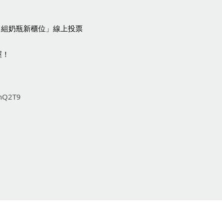
貝親自組奶瓶新櫃位」線上投票
喔！
DnQ2T9