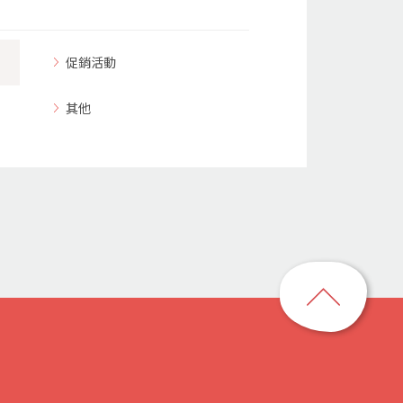
促銷活動
其他
回
到
頁
首