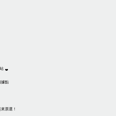
站 
個據點
起來票選！