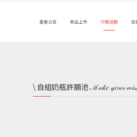
重要公告
新品上市
行銷活動
促
\ 自組奶瓶許願池 ℳ𝒶𝓀𝑒 𝓎𝑜𝓊𝓇 𝓌𝒾𝓈