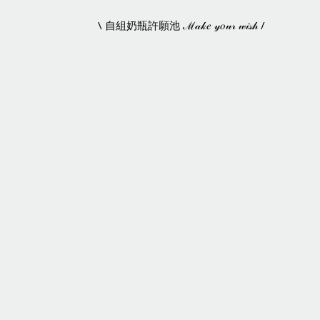
\ 自組奶瓶許願池 ℳ𝒶𝓀𝑒 𝓎𝑜𝓊𝓇 𝓌𝒾𝓈𝒽 /