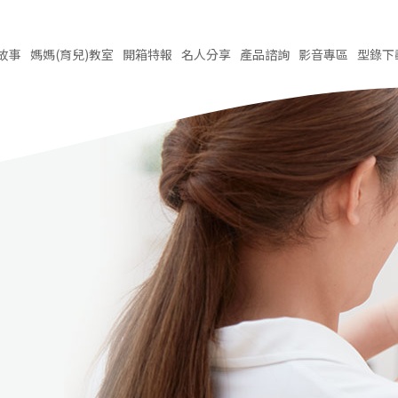
故事
媽媽(育兒)
教室
開箱
特報
名人
分享
產品
諮詢
影音
專區
型錄
下