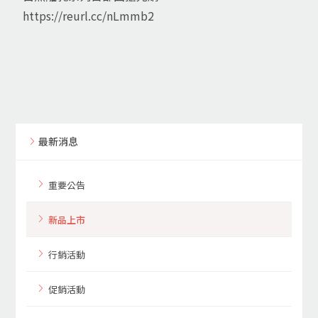
https://reurl.cc/nLmmb2
最新消息
重要公告
新品上市
行銷活動
促銷活動