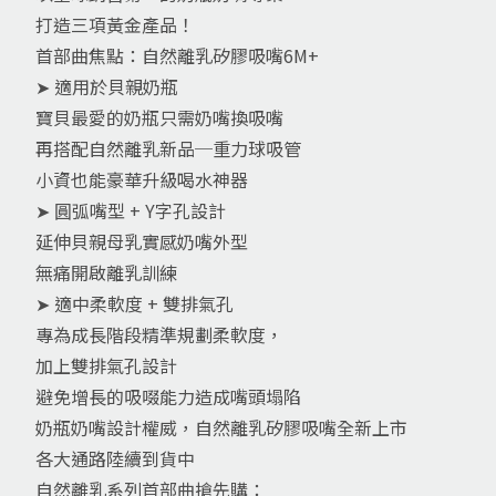
打造三項黃金產品！
首部曲焦點：自然離乳矽膠吸嘴6M+
➤ 適用於貝親奶瓶
寶貝最愛的奶瓶只需奶嘴換吸嘴
再搭配自然離乳新品─重力球吸管
小資也能豪華升級喝水神器
➤ 圓弧嘴型 + Y字孔設計
延伸貝親母乳實感奶嘴外型
無痛開啟離乳訓練
➤ 適中柔軟度 + 雙排氣孔
專為成長階段精準規劃柔軟度，
加上雙排氣孔設計
避免增長的吸啜能力造成嘴頭塌陷
奶瓶奶嘴設計權威，自然離乳矽膠吸嘴全新上市
各大通路陸續到貨中
自然離乳系列首部曲搶先購：